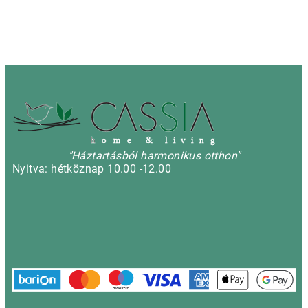
h
o m e & l i v i n g
"Háztartásból harmonikus otthon"
Nyitva: hétköznap 10.00 -12.00