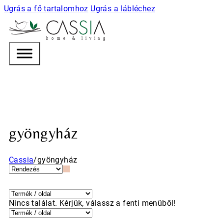
Ugrás a fő tartalomhoz
Ugrás a lábléchez
h
o m e & l i v i n g
gyöngyház
Cassia
/
gyöngyház
Nincs találat. Kérjük, válassz a fenti menüből!