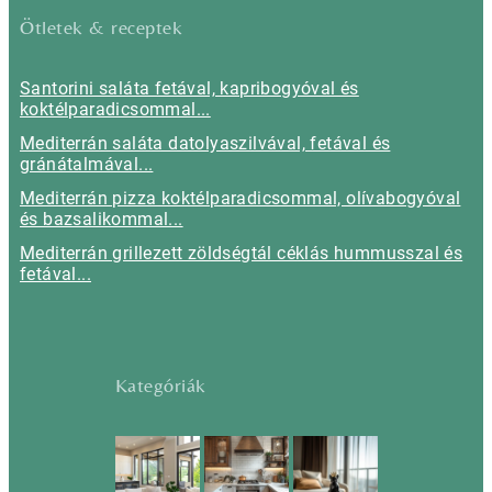
Ötletek & receptek
Santorini saláta fetával, kapribogyóval és
koktélparadicsommal...
Mediterrán saláta datolyaszilvával, fetával és
gránátalmával...
Mediterrán pizza koktélparadicsommal, olívabogyóval
és bazsalikommal...
Mediterrán grillezett zöldségtál céklás hummusszal és
fetával...
Kategóriák