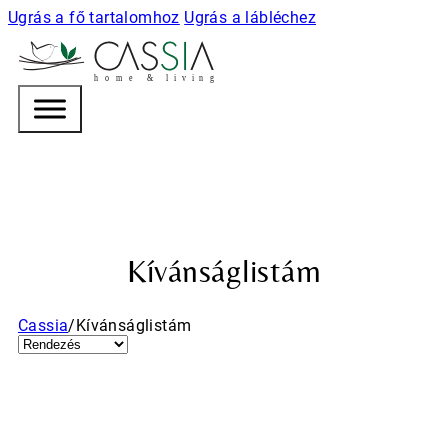
Ugrás a fő tartalomhoz
Ugrás a lábléchez
h
o m e & l i v i n g
Kívánságlistám
Cassia
/
Kívánságlistám