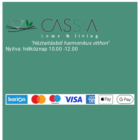
h
o m e & l i v i n g
"Háztartásból harmonikus otthon"
Nyitva: hétköznap 10.00 -12.00