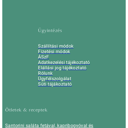
Ügyintézés
Szállítási módok
Fizetési módok
ÁSzF
Adatkezelési tájékoztató
Elállási jog tájékoztató
Rólunk
Ügyfélszolgálat
Süti tájákoztató
Ötletek & receptek
Santorini saláta fetával, kapribogyóval és