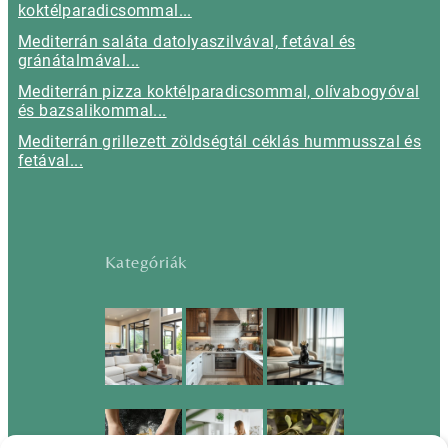
koktélparadicsommal...
Mediterrán saláta datolyaszilvával, fetával és
gránátalmával...
Mediterrán pizza koktélparadicsommal, olívabogyóval
és bazsalikommal...
Mediterrán grillezett zöldségtál céklás hummusszal és
fetával...
Kategóriák