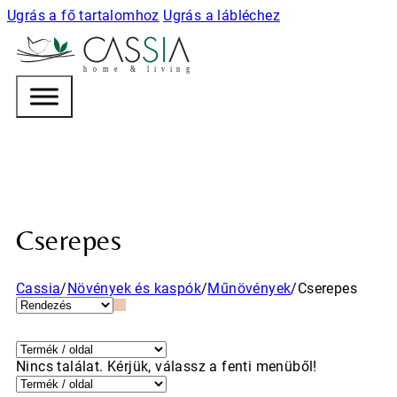
Ugrás a fő tartalomhoz
Ugrás a lábléchez
h
o m e & l i v i n g
Cserepes
Cassia
/
Növények és kaspók
/
Műnövények
/
Cserepes
Nincs találat. Kérjük, válassz a fenti menüből!