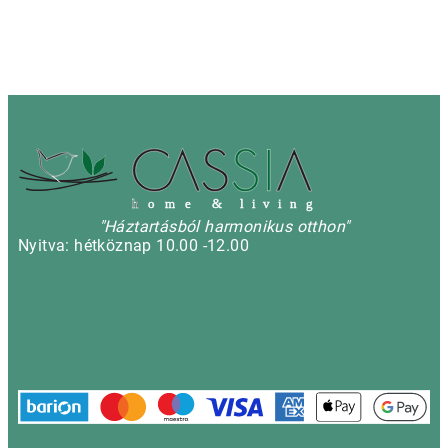
h
o m e & l i v i n g
"Háztartásból harmonikus otthon"
Nyitva: hétköznap 10.00 -12.00