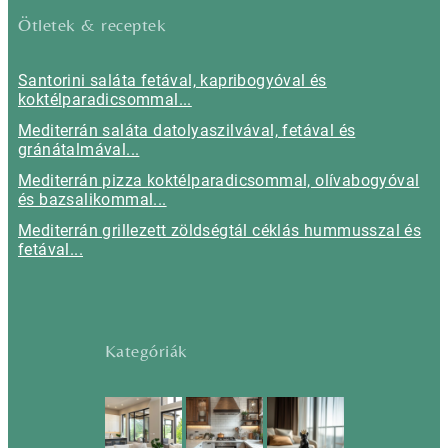
Ötletek & receptek
Santorini saláta fetával, kapribogyóval és
koktélparadicsommal...
Mediterrán saláta datolyaszilvával, fetával és
gránátalmával...
Mediterrán pizza koktélparadicsommal, olívabogyóval
és bazsalikommal...
Mediterrán grillezett zöldségtál céklás hummusszal és
fetával...
Kategóriák