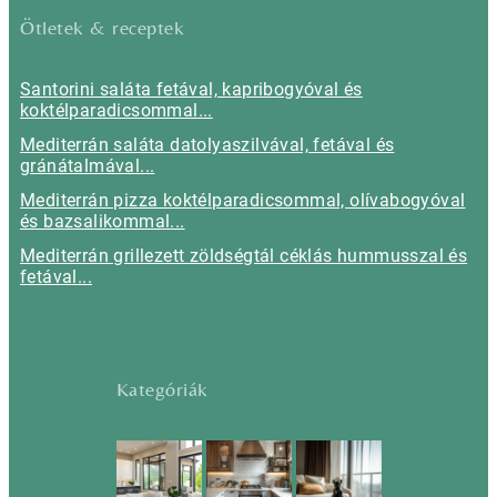
Ötletek & receptek
Santorini saláta fetával, kapribogyóval és
koktélparadicsommal...
Mediterrán saláta datolyaszilvával, fetával és
gránátalmával...
Mediterrán pizza koktélparadicsommal, olívabogyóval
és bazsalikommal...
Mediterrán grillezett zöldségtál céklás hummusszal és
fetával...
Kategóriák