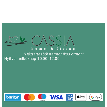
h
o m e & l i v i n g
"Háztartásból harmonikus otthon"
Nyitva: hétköznap 10.00 -12.00