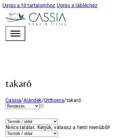
Ugrás a fő tartalomhoz
Ugrás a lábléchez
h
o m e & l i v i n g
takaró
Cassia
/
Ajándék
/
Otthonra
/
takaró
Nincs találat. Kérjük, válassz a fenti menüből!