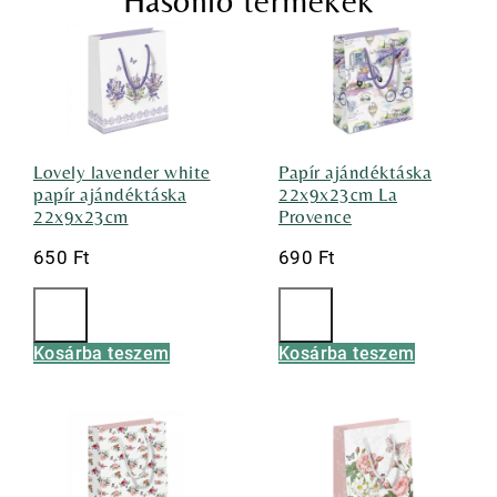
Hasonló termékek
Lovely lavender white
Papír ajándéktáska
papír ajándéktáska
22x9x23cm La
22x9x23cm
Provence
650
Ft
690
Ft
Kosárba teszem
Kosárba teszem