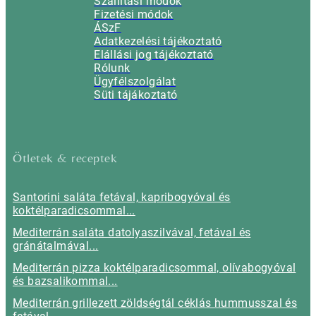
Szállítási módok
Fizetési módok
ÁSzF
Adatkezelési tájékoztató
Elállási jog tájékoztató
Rólunk
Ügyfélszolgálat
Süti tájákoztató
Ötletek & receptek
Santorini saláta fetával, kapribogyóval és
koktélparadicsommal...
Mediterrán saláta datolyaszilvával, fetával és
gránátalmával...
Mediterrán pizza koktélparadicsommal, olívabogyóval
és bazsalikommal...
Mediterrán grillezett zöldségtál céklás hummusszal és