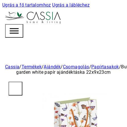
Ugrás a fő tartalomhoz
Ugrás a lábléchez
h
o m e & l i v i n g
Cassia
/
Termékek
/
Ajándék
/
Csomagolás
/
Papírtasakok
/
Bu
garden white papír ajándéktáska 22x9x23cm