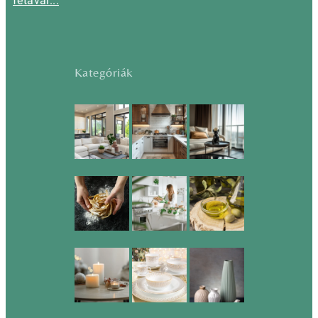
fetával...
Kategóriák