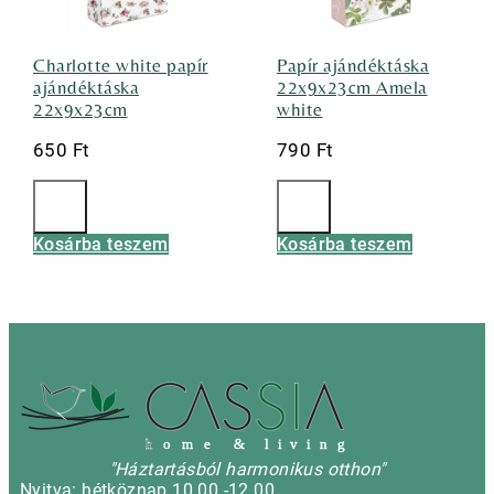
Charlotte white papír
Papír ajándéktáska
ajándéktáska
22x9x23cm Amela
22x9x23cm
white
650
Ft
790
Ft
Kosárba teszem
Kosárba teszem
h
o m e & l i v i n g
"Háztartásból harmonikus otthon"
Nyitva: hétköznap 10.00 -12.00