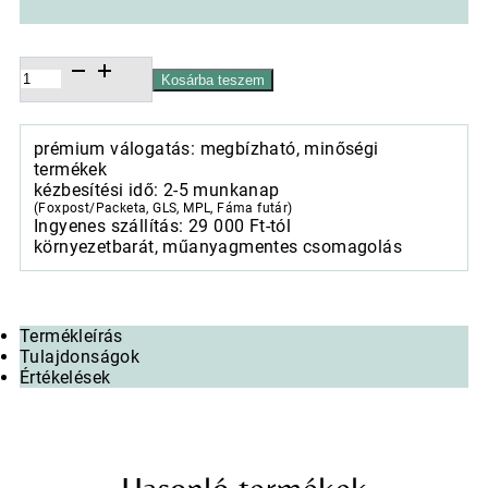
Butterfly
Kosárba teszem
garden
white
papír
prémium válogatás: megbízható, minőségi
ajándéktáska
termékek
22x9x23cm
kézbesítési idő: 2-5 munkanap
mennyiség
(Foxpost/Packeta, GLS, MPL, Fáma futár)
Ingyenes szállítás: 29 000 Ft-tól
környezetbarát, műanyagmentes csomagolás
Termékleírás
Tulajdonságok
Értékelések