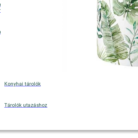
ényalátétek,
nyérkosarak
ettek
Konyhai tárolók
Tárolók utazáshoz