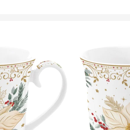
Tálalóedények
ancsók,
ortartók