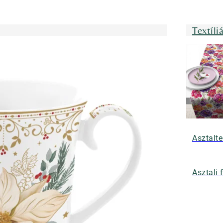
Textíli
Asztalte
Asztali 