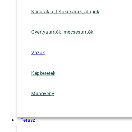
Kosarak, ültetőkosarak, alapok
Gyertyatartók, mécsestartók
Vázák
Képkeretek
Műnövény
Terasz