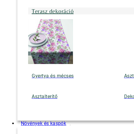
Terasz dekoráció
Gyertya és mécses
Aszt
Asztalterítő
Deko
Növények és kaspók