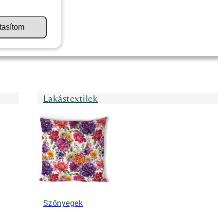
tasítom
Lakástextilek
Szőnyegek