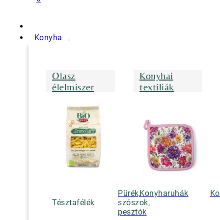
Konyha
Olasz
Konyhai
élelmiszer
textíliák
Pürék,
Konyharuhák
Ko
Tésztafélék
szószok,
pesztók