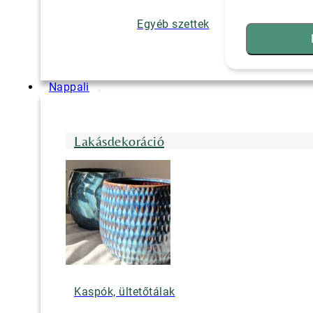
Egyéb szettek
Nappali
Lakásdekoráció
Kaspók, ültetőtálak