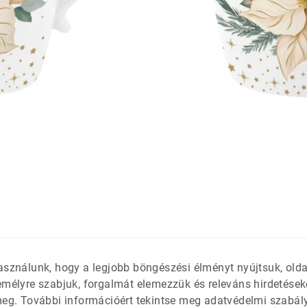
látétek
 só- és
asználunk, hogy a legjobb böngészési élményt nyújtsuk, old
emélyre szabjuk, forgalmát elemezzük és releváns hirdetések
meg. További információért tekintse meg adatvédelmi szabál