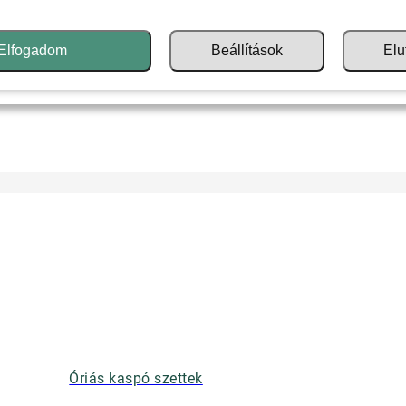
Elfogadom
Beállítások
Elu
Óriás kaspó szettek