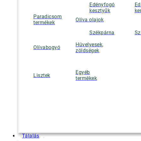
Edényfogó
Ed
kesztyűk
ke
Paradicsom
Olíva olajok
termékek
Székpárna
Sz
Hüvelyesek,
Olívabogyó
zöldségek
Egyéb
Lisztek
termékek
Tálalás