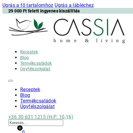
Ugrás a fő tartalomhoz
Ugrás a lábléchez
29 000 Ft felett ingyenes kiszállítás
h
o m e & l i v i n g
Receptek
Blog
Termékcsaládok
Ügyfélszolgálat
Receptek
Blog
Termékcsaládok
Ügyfélszolgálat
+36 30 631 1215 (H-P: 10-16)
Keresés
0
0