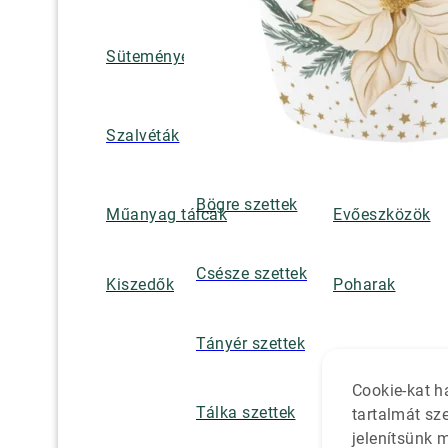
Süteményes és tortatálak
Pohár / tányéra
Szalvétatartók,
Szalvéták
borsszórók
Bögre szettek
Műanyag tálcák
Evőeszközök
Csésze szettek
Kiszedők
Poharak
Tányér szettek
Cookie-kat h
Tálka szettek
tartalmát sz
jelenítsünk 