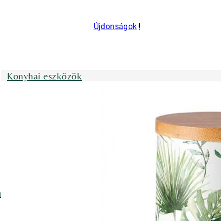
Újdonságok
Konyhai eszközök
nyhai kötények