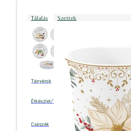
Tálalás
Szettek
Tányérok
Tálak/Tálcák/
Étkészlet/Tányérkészlet
Bögrék
Teáskannák, k
Csészék
tejkiöntők, cuk