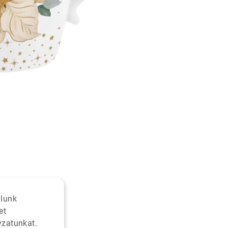
alunk
et
yzatunkat.