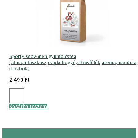
Sporty snowmen gyümölcstea
(alma,hibiszkusz,csipkebogyó,citrusfélék,aroma,mandula
darabok)
2 490
Ft
Kosárba teszem