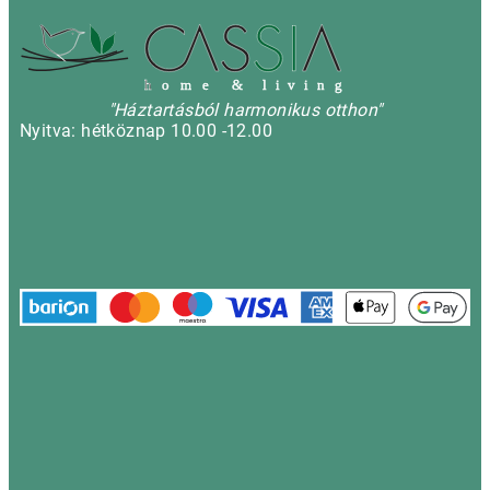
h
o m e & l i v i n g
"Háztartásból harmonikus otthon"
Nyitva: hétköznap 10.00 -12.00