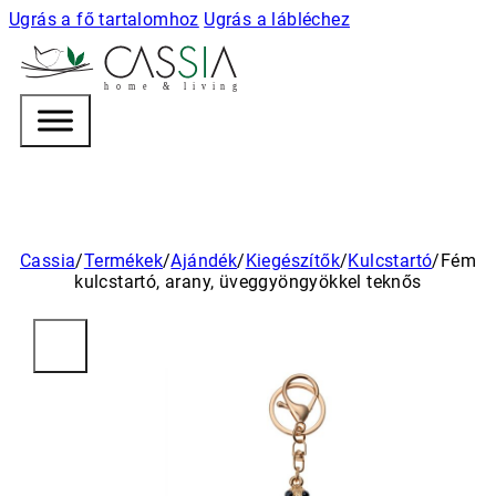
Ugrás a fő tartalomhoz
Ugrás a lábléchez
h
o m e & l i v i n g
Cassia
/
Termékek
/
Ajándék
/
Kiegészítők
/
Kulcstartó
/
Fém
kulcstartó, arany, üveggyöngyökkel teknős