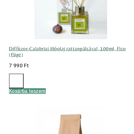
Diffúzor-Calabriai illóolaj rattanpálcával, 100ml, Fico
(Füge)
7 990
Ft
Kosárba teszem