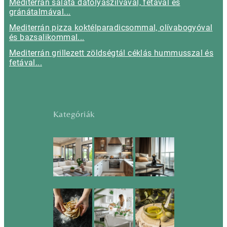
Mediterrán saláta datolyaszilvával, fetával és
gránátalmával...
Mediterrán pizza koktélparadicsommal, olívabogyóval
és bazsalikommal...
Mediterrán grillezett zöldségtál céklás hummusszal és
fetával...
Kategóriák