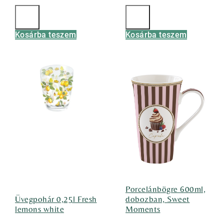
Kosárba teszem
Kosárba teszem
Porcelánbögre 600ml,
Üvegpohár 0,25l Fresh
dobozban, Sweet
lemons white
Moments