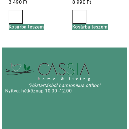
3 490
Ft
8 990
Ft
Kosárba teszem
Kosárba teszem
h
o m e & l i v i n g
"Háztartásból harmonikus otthon"
Nyitva: hétköznap 10.00 -12.00