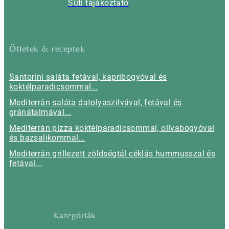
Süti tájákoztató
Ötletek & receptek
Santorini saláta fetával, kapribogyóval és
koktélparadicsommal...
Mediterrán saláta datolyaszilvával, fetával és
gránátalmával...
Mediterrán pizza koktélparadicsommal, olívabogyóval
és bazsalikommal...
Mediterrán grillezett zöldségtál céklás hummusszal és
fetával...
Kategóriák