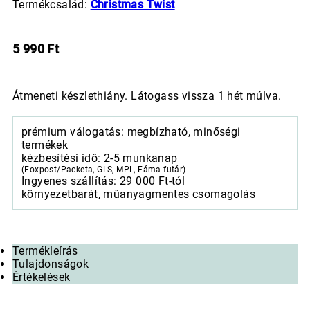
Termékcsalád:
Christmas Twist
5 990
Ft
Átmeneti készlethiány. Látogass vissza 1 hét múlva.
prémium válogatás: megbízható, minőségi
termékek
kézbesítési idő: 2-5 munkanap
(Foxpost/Packeta, GLS, MPL, Fáma futár)
Ingyenes szállítás: 29 000 Ft-tól
környezetbarát, műanyagmentes csomagolás
Termékleírás
Tulajdonságok
Értékelések