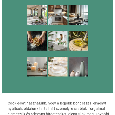
Cassia ©2026 Minden jog fenntartva.
Cookie-kat használunk, hogy a legjobb böngészési élményt
nyújtsuk, oldalunk tartalmát személyre szabjuk, forgalmát
elemezzük és releváns hirdetéseket jelenítsünk meg. További