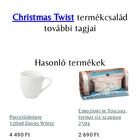
Christmas Twist
termékcsalád
további tagjai
Hasonló termékek
Emozioni in Toscana,
Porcelánbögre
termal víz szappan
320ml,Drops White
250g
4 490
Ft
2 690
Ft