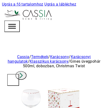
Ugrás a fő tartalomhoz
Ugrás a lábléchez
h
o m e & l i v i n g
Cassia
/
Termékek
/
Karácsony
/
Karácsonyi
hangulatok
/
Klasszikus karácsony
/
Gines üvegpohár
500ml, dobozban, Christmas Twist