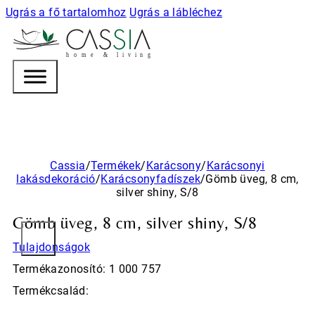
Ugrás a fő tartalomhoz
Ugrás a lábléchez
h
o m e & l i v i n g
Cassia
/
Termékek
/
Karácsony
/
Karácsonyi
lakásdekoráció
/
Karácsonyfadíszek
/
Gömb üveg, 8 cm,
silver shiny, S/8
Gömb üveg, 8 cm, silver shiny, S/8
Tulajdonságok
Termékazonosító: 1 000 757
Termékcsalád: