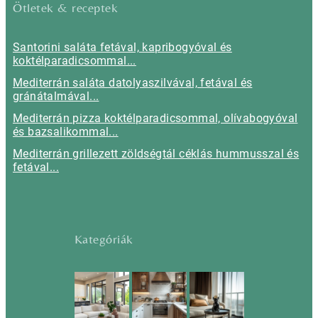
Ötletek & receptek
Santorini saláta fetával, kapribogyóval és
koktélparadicsommal...
Mediterrán saláta datolyaszilvával, fetával és
gránátalmával...
Mediterrán pizza koktélparadicsommal, olívabogyóval
és bazsalikommal...
Mediterrán grillezett zöldségtál céklás hummusszal és
fetával...
Kategóriák