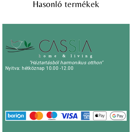
Hasonló termékek
h
o m e & l i v i n g
"Háztartásból harmonikus otthon"
Nyitva: hétköznap 10.00 -12.00