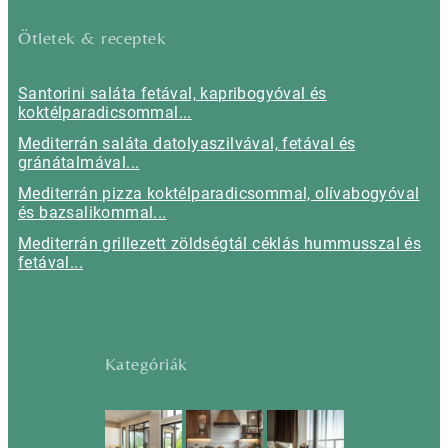
Ötletek & receptek
Santorini saláta fetával, kapribogyóval és
koktélparadicsommal...
Mediterrán saláta datolyaszilvával, fetával és
gránátalmával...
Mediterrán pizza koktélparadicsommal, olívabogyóval
és bazsalikommal...
Mediterrán grillezett zöldségtál céklás hummusszal és
fetával...
Kategóriák