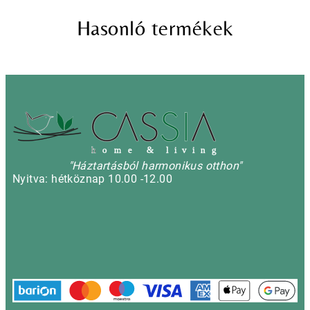
Hasonló termékek
h
o m e & l i v i n g
"Háztartásból harmonikus otthon"
Nyitva: hétköznap 10.00 -12.00