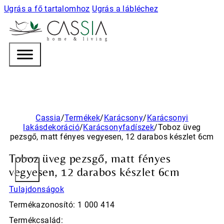
Ugrás a fő tartalomhoz
Ugrás a lábléchez
h
o m e & l i v i n g
Cassia
/
Termékek
/
Karácsony
/
Karácsonyi
lakásdekoráció
/
Karácsonyfadíszek
/
Toboz üveg
pezsgő, matt fényes vegyesen, 12 darabos készlet 6cm
Toboz üveg pezsgő, matt fényes
vegyesen, 12 darabos készlet 6cm
Tulajdonságok
Termékazonosító: 1 000 414
Termékcsalád: