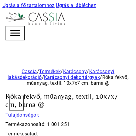
Ugrás a fő tartalomhoz
Ugrás a lábléchez
h
o m e & l i v i n g
Cassia
/
Termékek
/
Karácsony
/
Karácsonyi
lakásdekoráció
/
Karácsonyi dekortárgyak
/
Róka fekvő,
műanyag, textil, 10x7x7 cm, barna @
Róka fekvő, műanyag, textil, 10x7x7
cm, barna @
Tulajdonságok
Termékazonosító: 1 001 251
Termékcsalád: