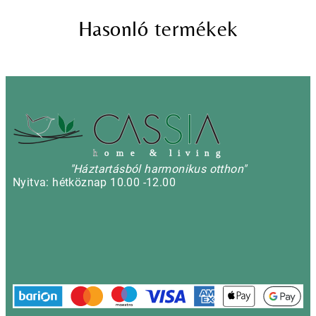
Hasonló termékek
h
o m e & l i v i n g
"Háztartásból harmonikus otthon"
Nyitva: hétköznap 10.00 -12.00