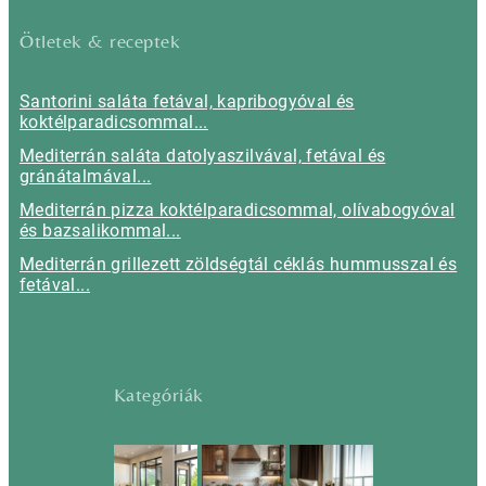
Ötletek & receptek
Santorini saláta fetával, kapribogyóval és
koktélparadicsommal...
Mediterrán saláta datolyaszilvával, fetával és
gránátalmával...
Mediterrán pizza koktélparadicsommal, olívabogyóval
és bazsalikommal...
Mediterrán grillezett zöldségtál céklás hummusszal és
fetával...
Kategóriák