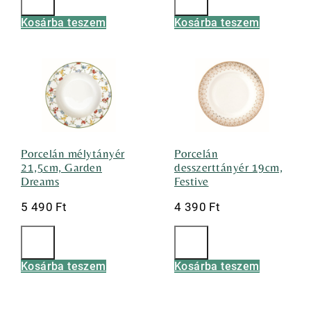
Kosárba teszem
Kosárba teszem
Porcelán mélytányér
Porcelán
21,5cm, Garden
desszerttányér 19cm,
Dreams
Festive
5 490
Ft
4 390
Ft
Kosárba teszem
Kosárba teszem