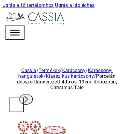
Ugrás a fő tartalomhoz
Ugrás a lábléchez
h
o m e & l i v i n g
Cassia
/
Termékek
/
Karácsony
/
Karácsonyi
hangulatok
/
Klasszikus karácsony
/
Porcelán
desszerttányérszett 4db-os, 19cm, dobozban,
Christmas Tale