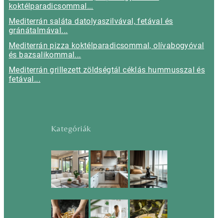
koktélparadicsommal...
Mediterrán saláta datolyaszilvával, fetával és
gránátalmával...
Mediterrán pizza koktélparadicsommal, olívabogyóval
és bazsalikommal...
Mediterrán grillezett zöldségtál céklás hummusszal és
fetával...
Kategóriák