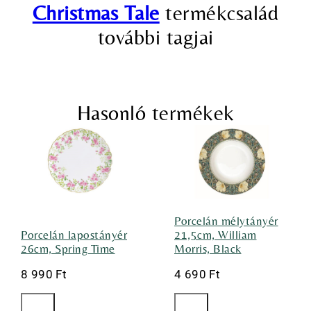
Christmas Tale
termékcsalád
további tagjai
Hasonló termékek
Porcelán mélytányér
Porcelán lapostányér
21,5cm, William
26cm, Spring Time
Morris, Black
8 990
Ft
4 690
Ft