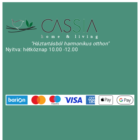
h
o m e & l i v i n g
"Háztartásból harmonikus otthon"
Nyitva: hétköznap 10.00 -12.00