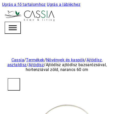
Ugrás a fő tartalomhoz
Ugrás a lábléchez
h
o m e & l i v i n g
Cassia
/
Termékek
/
Növények és kaspók
/
Ajtódísz,
asztaldísz
/
Ajtódísz
/
Ajtódísz ajtódísz bazsarózsával,
hortenziával zöld, narancs 60 cm