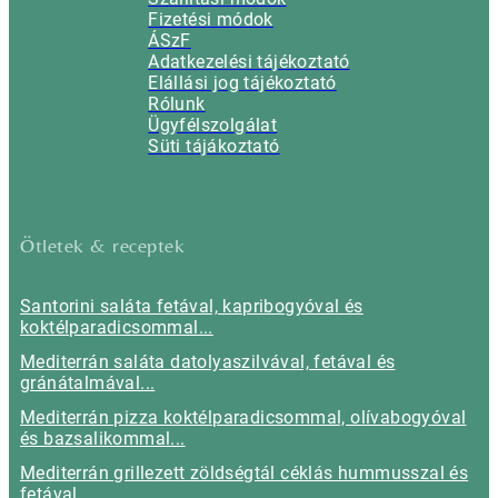
Fizetési módok
ÁSzF
Adatkezelési tájékoztató
Elállási jog tájékoztató
Rólunk
Ügyfélszolgálat
Süti tájákoztató
Ötletek & receptek
Santorini saláta fetával, kapribogyóval és
koktélparadicsommal...
Mediterrán saláta datolyaszilvával, fetával és
gránátalmával...
Mediterrán pizza koktélparadicsommal, olívabogyóval
és bazsalikommal...
Mediterrán grillezett zöldségtál céklás hummusszal és
fetával...