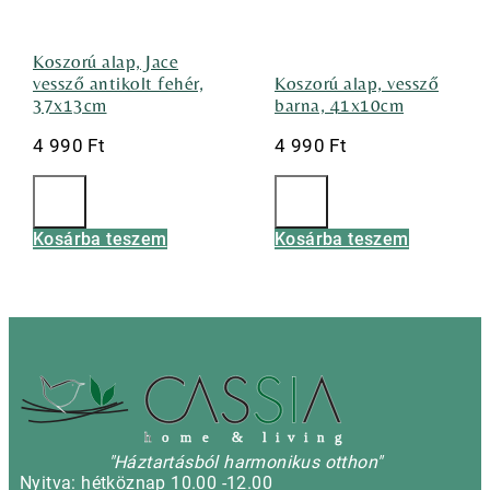
Koszorú alap, Jace
vessző antikolt fehér,
Koszorú alap, vessző
37x13cm
barna, 41x10cm
4 990
Ft
4 990
Ft
Kosárba teszem
Kosárba teszem
h
o m e & l i v i n g
"Háztartásból harmonikus otthon"
Nyitva: hétköznap 10.00 -12.00