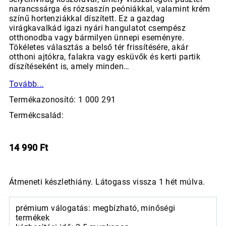
narancssárga és rózsaszín peóniákkal, valamint krém
színű hortenziákkal díszített. Ez a gazdag
virágkavalkád igazi nyári hangulatot csempész
otthonodba vagy bármilyen ünnepi eseményre.
Tökéletes választás a belső tér frissítésére, akár
otthoni ajtókra, falakra vagy esküvők és kerti partik
díszítéseként is, amely minden…
Tovább...
Termékazonosító: 1 000 291
Termékcsalád:
14 990
Ft
Átmeneti készlethiány. Látogass vissza 1 hét múlva.
prémium válogatás: megbízható, minőségi
termékek