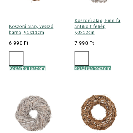
Koszorú alap, Finn fa
Koszorú alap, vessző
antikolt fehér,
barna, 51x11cm
50x12cm
6 990
Ft
7 990
Ft
Kosárba teszem
Kosárba teszem