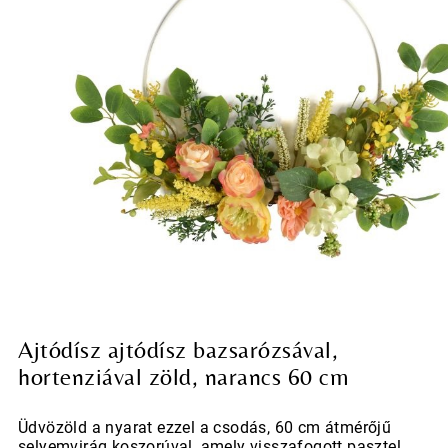
Ajtódísz ajtódísz bazsarózsával,
hortenziával zöld, narancs 60 cm
Üdvözöld a nyarat ezzel a csodás, 60 cm átmérőjű
selyemvirág koszorúval, amely visszafogott pasztel