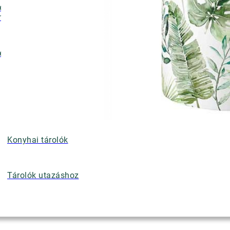
ényalátétek,
nyérkosarak
ettek
Konyhai tárolók
Tárolók utazáshoz