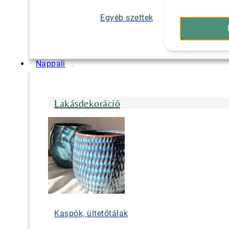
Egyéb szettek
Nappali
Lakásdekoráció
Kaspók, ültetőtálak