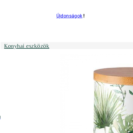
Újdonságok
Konyhai eszközök
nyhai kötények