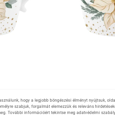
látétek
 só- és
asználunk, hogy a legjobb böngészési élményt nyújtsuk, old
emélyre szabjuk, forgalmát elemezzük és releváns hirdetések
meg. További információért tekintse meg adatvédelmi szabál