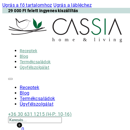
Ugrás a fő tartalomhoz
Ugrás a lábléchez
29 000 Ft felett ingyenes kiszállítás
h
o m e & l i v i n g
Receptek
Blog
Termékcsaládok
Ügyfélszolgálat
Receptek
Blog
Termékcsaládok
Ügyfélszolgálat
+36 30 631 1215 (H-P: 10-16)
Keresés
0
0