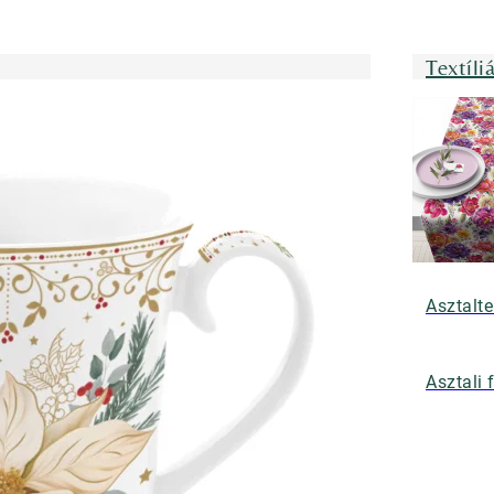
Textíli
Asztalte
Asztali 