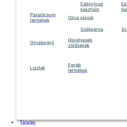
Edényfogó
Ed
kesztyűk
ke
Paradicsom
Olíva olajok
termékek
Székpárna
Sz
Hüvelyesek,
Olívabogyó
zöldségek
Egyéb
Lisztek
termékek
Tálalás