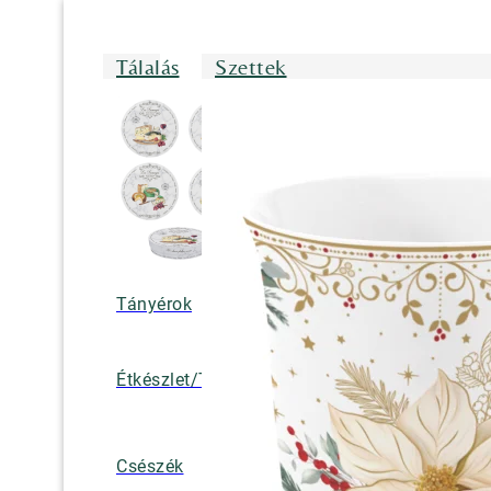
Tálalás
Szettek
Tányérok
Tálak/Tálcák/
Étkészlet/Tányérkészlet
Bögrék
Teáskannák, k
Csészék
tejkiöntők, cuk