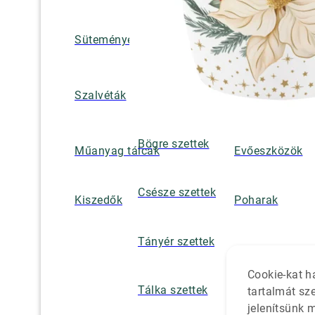
Süteményes és tortatálak
Pohár / tányéra
Szalvétatartók,
Szalvéták
borsszórók
Bögre szettek
Műanyag tálcák
Evőeszközök
Csésze szettek
Kiszedők
Poharak
Tányér szettek
Cookie-kat h
Tálka szettek
tartalmát sz
jelenítsünk 