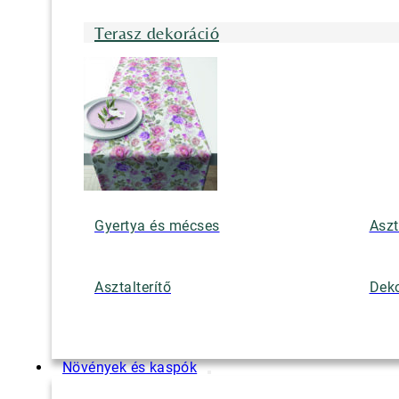
Terasz dekoráció
Gyertya és mécses
Aszt
Asztalterítő
Deko
Növények és kaspók