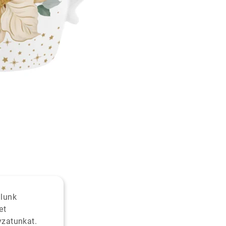
alunk
et
yzatunkat.