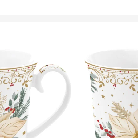
Tálalóedények
ancsók,
ortartók