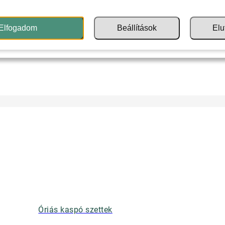
Elfogadom
Beállítások
Elu
Óriás kaspó szettek