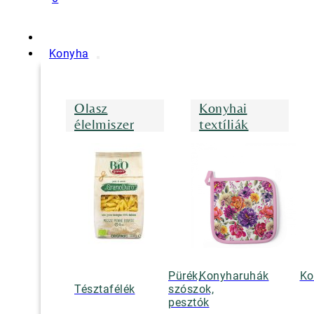
Konyha
Olasz
Konyhai
élelmiszer
textíliák
Pürék,
Konyharuhák
Ko
Tésztafélék
szószok,
pesztók