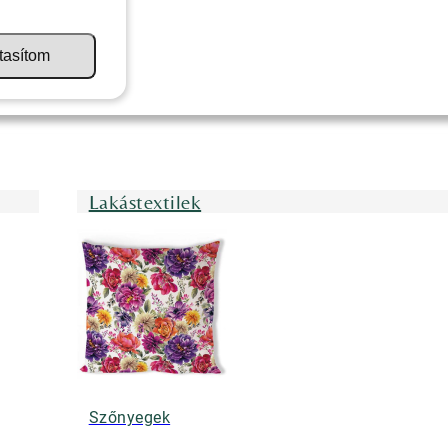
tasítom
Lakástextilek
Szőnyegek