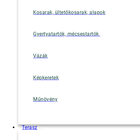
Kosarak, ültetőkosarak, alapok
Gyertyatartók, mécsestartók
Vázák
Képkeretek
Műnövény
Terasz