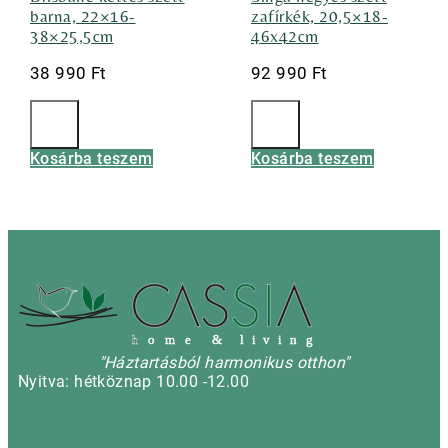
barna, 22×16-
zafírkék, 20,5×18-
38×25,5cm
46x42cm
38 990
Ft
92 990
Ft
Kosárba teszem
Kosárba teszem
h
o m e & l i v i n g
"Háztartásból harmonikus otthon"
Nyitva: hétköznap 10.00 -12.00