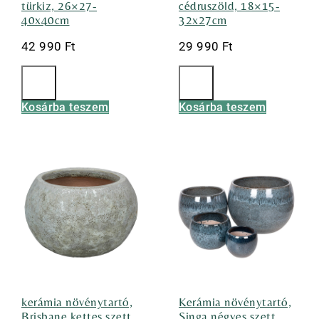
türkiz, 26×27-
cédruszöld, 18×15-
40x40cm
32x27cm
42 990
Ft
29 990
Ft
Kosárba teszem
Kosárba teszem
kerámia növénytartó,
Kerámia növénytartó,
Brisbane kettes szett
Singa négyes szett