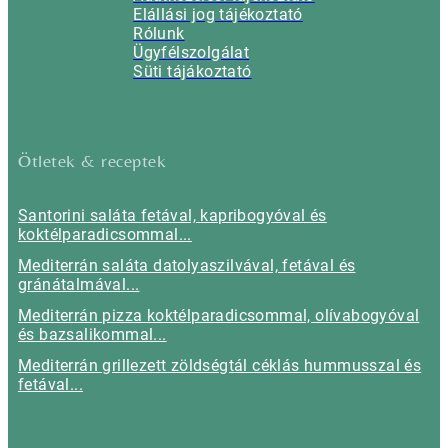
Elállási jog tájékoztató
Rólunk
Ügyfélszolgálat
Süti tájákoztató
Ötletek & receptek
Santorini saláta fetával, kapribogyóval és
koktélparadicsommal...
Mediterrán saláta datolyaszilvával, fetával és
gránátalmával...
Mediterrán pizza koktélparadicsommal, olívabogyóval
és bazsalikommal...
Mediterrán grillezett zöldségtál céklás hummusszal és
fetával...