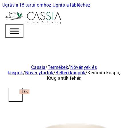
Ugrás a fő tartalomhoz
Ugrás a lábléchez
h
o m e & l i v i n g
Cassia
/
Termékek
/
Növények és
kaspók
/
Növénytartók
/
Beltéri kaspók
/
Kerámia kaspó,
Krug antik fehér,
-18%