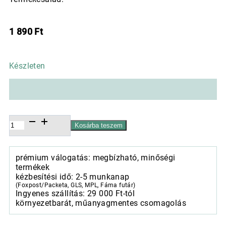
1 890
Ft
Készleten
Kerámia
Kosárba teszem
kaspó,
Krug
antik
prémium válogatás: megbízható, minőségi
fehér,
termékek
mennyiség
kézbesítési idő: 2-5 munkanap
(Foxpost/Packeta, GLS, MPL, Fáma futár)
Ingyenes szállítás: 29 000 Ft-tól
környezetbarát, műanyagmentes csomagolás