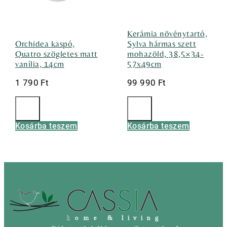
Kerámia növénytartó,
Orchidea kaspó,
Sylva hármas szett
Quatro szögletes matt
mohazöld, 38,5×34-
vanília, 14cm
57x49cm
1 790
Ft
99 990
Ft
Kosárba teszem
Kosárba teszem
h
o m e & l i v i n g