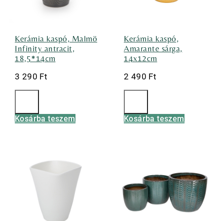
Kerámia kaspó, Malmö
Kerámia kaspó,
Infinity antracit,
Amarante sárga,
18,5*14cm
14x12cm
3 290
Ft
2 490
Ft
Kosárba teszem
Kosárba teszem