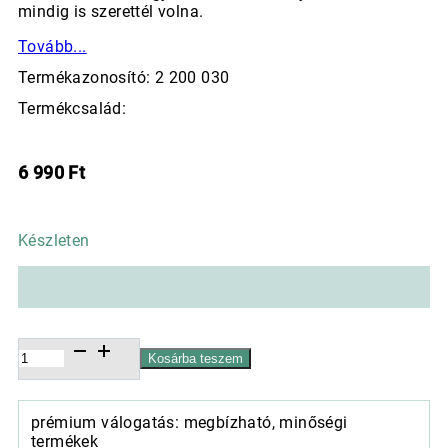
mindig is szerettél volna.
Tovább...
Termékazonosító: 2 200 030
Termékcsalád:
6 990
Ft
Készleten
Kerámia
Kosárba teszem
kaspó,
Silvus
szürke
prémium válogatás: megbízható, minőségi
ezüst,
termékek
17x17cm