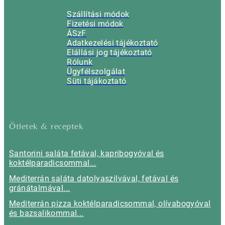
Szállítási módok
Fizetési módok
ÁSzF
Adatkezelési tájékoztató
Elállási jog tájékoztató
Rólunk
Ügyfélszolgálat
Süti tájákoztató
Ötletek & receptek
Santorini saláta fetával, kapribogyóval és
koktélparadicsommal...
Mediterrán saláta datolyaszilvával, fetával és
gránátalmával...
Mediterrán pizza koktélparadicsommal, olívabogyóval
és bazsalikommal...