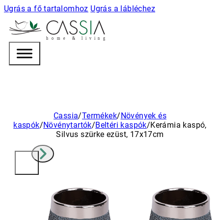
Ugrás a fő tartalomhoz
Ugrás a lábléchez
h
o m e & l i v i n g
Cassia
/
Termékek
/
Növények és
kaspók
/
Növénytartók
/
Beltéri kaspók
/
Kerámia kaspó,
Silvus szürke ezüst, 17x17cm