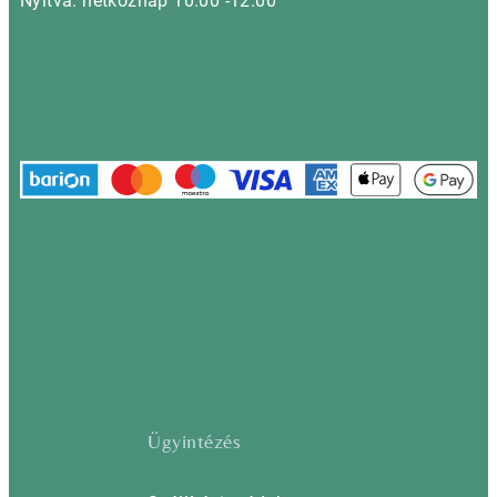
Nyitva: hétköznap 10.00 -12.00
Ügyintézés