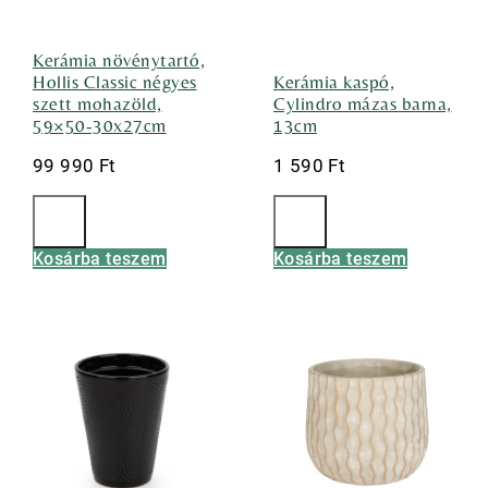
Kerámia növénytartó,
Hollis Classic négyes
Kerámia kaspó,
szett mohazöld,
Cylindro mázas barna,
59×50-30x27cm
13cm
99 990
Ft
1 590
Ft
Kosárba teszem
Kosárba teszem