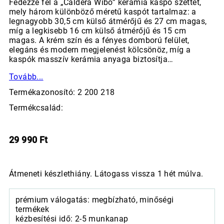
Fedezze fel a „Caldera Wibo” kerámia kaspó szettet,
mely három különböző méretű kaspót tartalmaz: a
legnagyobb 30,5 cm külső átmérőjű és 27 cm magas,
míg a legkisebb 16 cm külső átmérőjű és 15 cm
magas. A krém szín és a fényes domború felület,
elegáns és modern megjelenést kölcsönöz, míg a
kaspók masszív kerámia anyaga biztosítja…
Tovább...
Termékazonosító: 2 200 218
Termékcsalád:
29 990
Ft
Átmeneti készlethiány. Látogass vissza 1 hét múlva.
prémium válogatás: megbízható, minőségi
termékek
kézbesítési idő: 2-5 munkanap