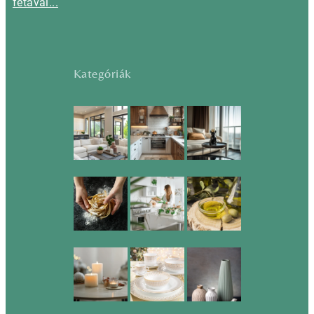
fetával...
Kategóriák