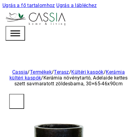
Ugrás a fő tartalomhoz
Ugrás a lábléchez
h
o m e & l i v i n g
Cassia
/
Termékek
/
Terasz
/
Kültéri kaspók
/
Kerámia
kültéri kaspók
/
Kerámia növénytartó, Adelaide kettes
szett savmaratott zöldesbarna, 30×65-46x90cm