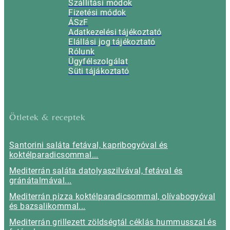
Szállítási módok
Fizetési módok
ÁSzF
Adatkezelési tájékoztató
Elállási jog tájékoztató
Rólunk
Ügyfélszolgálat
Süti tájákoztató
Ötletek & receptek
Santorini saláta fetával, kapribogyóval és
koktélparadicsommal...
Mediterrán saláta datolyaszilvával, fetával és
gránátalmával...
Mediterrán pizza koktélparadicsommal, olívabogyóval
és bazsalikommal...
Mediterrán grillezett zöldségtál céklás hummusszal és