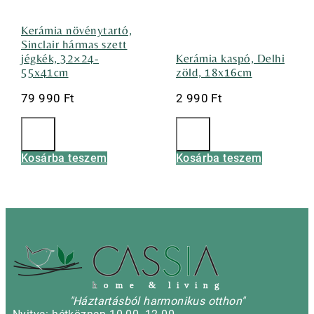
Kerámia növénytartó,
Sinclair hármas szett
jégkék, 32×24-
Kerámia kaspó, Delhi
55x41cm
zöld, 18x16cm
79 990
Ft
2 990
Ft
Kosárba teszem
Kosárba teszem
h
o m e & l i v i n g
"Háztartásból harmonikus otthon"