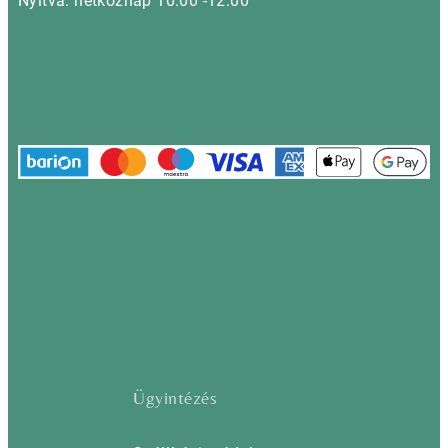
Nyitva: hétköznap 10.00 -12.00
Ügyintézés