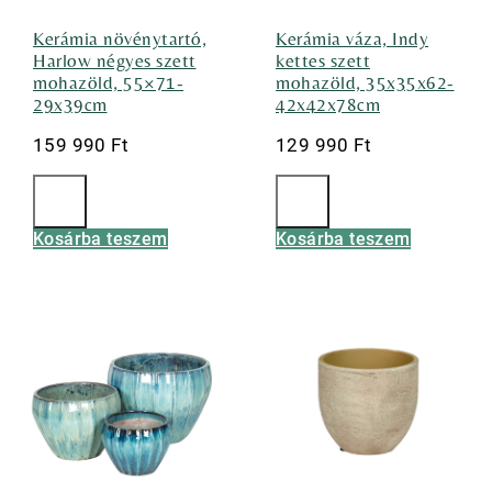
Kerámia növénytartó,
Kerámia váza, Indy
Harlow négyes szett
kettes szett
mohazöld, 55×71-
mohazöld, 35x35x62-
29x39cm
42x42x78cm
159 990
Ft
129 990
Ft
Kosárba teszem
Kosárba teszem