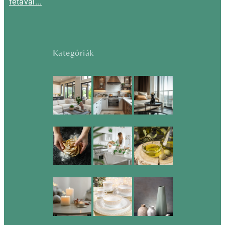
fetával...
Kategóriák