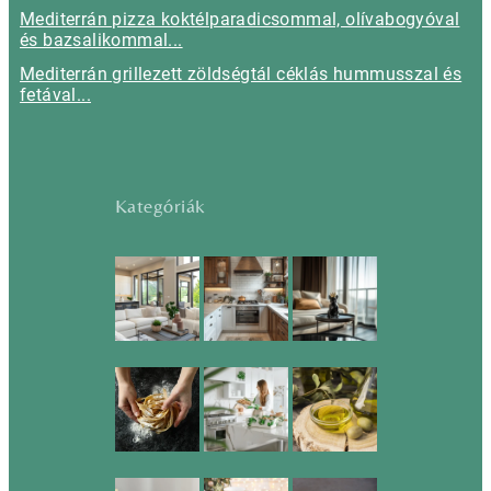
Mediterrán pizza koktélparadicsommal, olívabogyóval
és bazsalikommal...
Mediterrán grillezett zöldségtál céklás hummusszal és
fetával...
Kategóriák