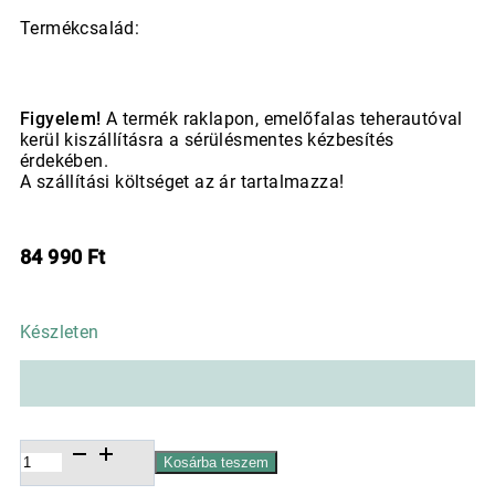
Termékcsalád:
Figyelem!
A termék raklapon, emelőfalas teherautóval
kerül kiszállításra a sérülésmentes kézbesítés
érdekében.
A szállítási költséget az ár tartalmazza!
84 990
Ft
Készleten
Kerámia
Kosárba teszem
növénytartó,
Brisbane