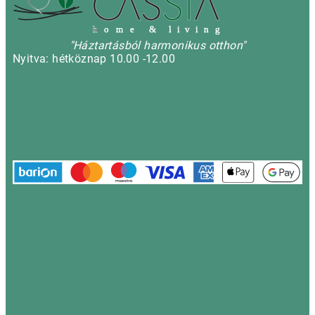
h
o m e & l i v i n g
"Háztartásból harmonikus otthon"
Nyitva: hétköznap 10.00 -12.00