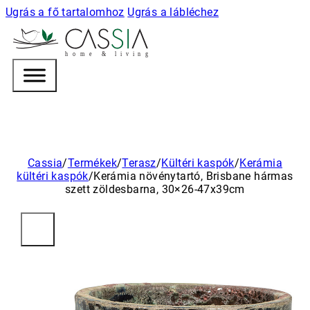
Ugrás a fő tartalomhoz
Ugrás a lábléchez
h
o m e & l i v i n g
Cassia
/
Termékek
/
Terasz
/
Kültéri kaspók
/
Kerámia
kültéri kaspók
/
Kerámia növénytartó, Brisbane hármas
szett zöldesbarna, 30×26-47x39cm