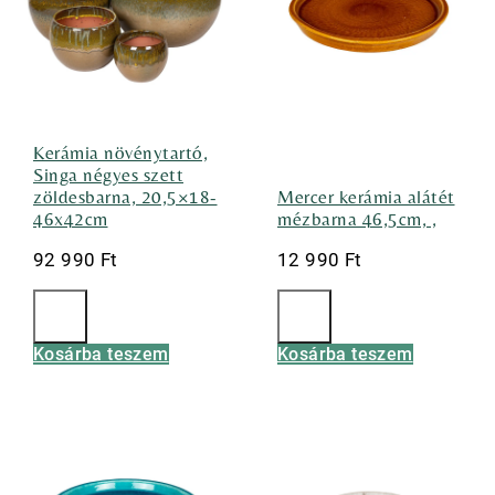
Kerámia növénytartó,
Singa négyes szett
zöldesbarna, 20,5×18-
Mercer kerámia alátét
46x42cm
mézbarna 46,5cm, ,
92 990
Ft
12 990
Ft
Kosárba teszem
Kosárba teszem