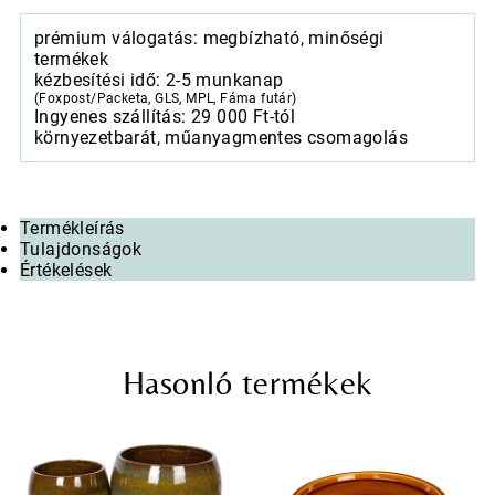
hármas
prémium válogatás: megbízható, minőségi
szett
termékek
zöldesbarna,
kézbesítési idő: 2-5 munkanap
30x26-
(Foxpost/Packeta, GLS, MPL, Fáma futár)
47x39cm
Ingyenes szállítás: 29 000 Ft-tól
mennyiség
környezetbarát, műanyagmentes csomagolás
Termékleírás
Tulajdonságok
Értékelések
Hasonló termékek