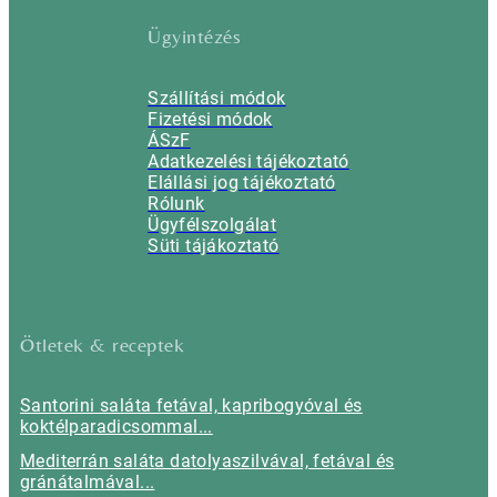
Ügyintézés
Szállítási módok
Fizetési módok
ÁSzF
Adatkezelési tájékoztató
Elállási jog tájékoztató
Rólunk
Ügyfélszolgálat
Süti tájákoztató
Ötletek & receptek
Santorini saláta fetával, kapribogyóval és
koktélparadicsommal...
Mediterrán saláta datolyaszilvával, fetával és
gránátalmával...