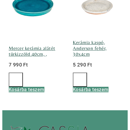
Kerámia kaspó,
Mercer kerámia alátét
Anderson fehér,
türkizzöld 40cm, ,
30x4cm
7 990
Ft
5 290
Ft
Kosárba teszem
Kosárba teszem