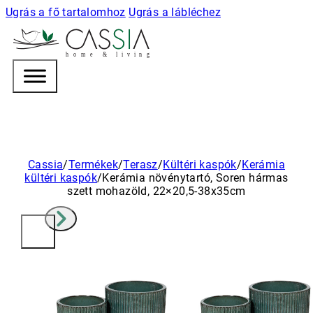
Ugrás a fő tartalomhoz
Ugrás a lábléchez
h
o m e & l i v i n g
Cassia
/
Termékek
/
Terasz
/
Kültéri kaspók
/
Kerámia
kültéri kaspók
/
Kerámia növénytartó, Soren hármas
szett mohazöld, 22×20,5-38x35cm