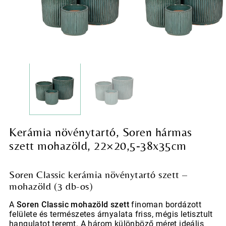
Kerámia növénytartó, Soren hármas
szett mohazöld, 22×20,5-38x35cm
Soren Classic kerámia növénytartó szett –
mohazöld (3 db-os)
A
Soren Classic mohazöld szett
finoman bordázott
felülete és természetes árnyalata friss, mégis letisztult
hangulatot teremt. A három különböző méret ideális