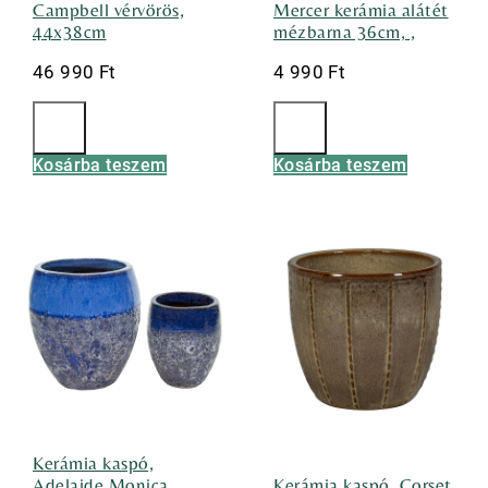
Campbell vérvörös,
Mercer kerámia alátét
44x38cm
mézbarna 36cm, ,
46 990
Ft
4 990
Ft
Kosárba teszem
Kosárba teszem
Kerámia kaspó,
Adelaide Monica
Kerámia kaspó, Corset