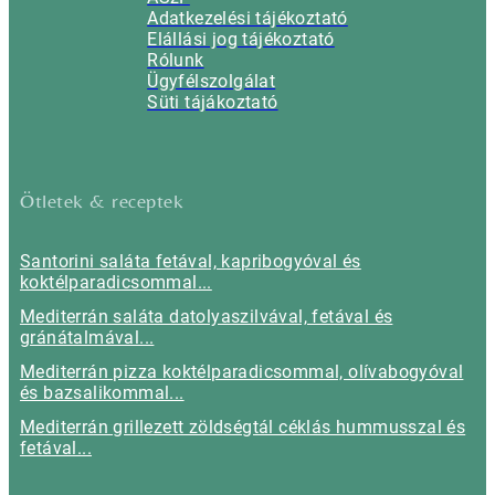
Adatkezelési tájékoztató
Elállási jog tájékoztató
Rólunk
Ügyfélszolgálat
Süti tájákoztató
Ötletek & receptek
Santorini saláta fetával, kapribogyóval és
koktélparadicsommal...
Mediterrán saláta datolyaszilvával, fetával és
gránátalmával...
Mediterrán pizza koktélparadicsommal, olívabogyóval
és bazsalikommal...
Mediterrán grillezett zöldségtál céklás hummusszal és
fetával...