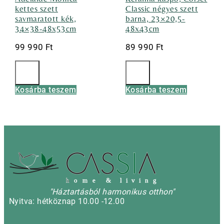
kettes szett
Classic négyes szett
savmaratott kék,
barna, 23×20,5-
34×38-48x53cm
48x43cm
99 990
Ft
89 990
Ft
Kosárba teszem
Kosárba teszem
h
o m e & l i v i n g
"Háztartásból harmonikus otthon"
Nyitva: hétköznap 10.00 -12.00