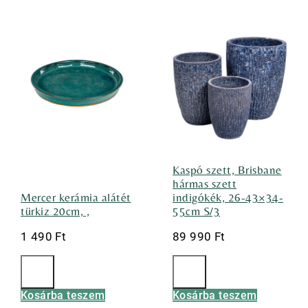
Kaspó szett, Brisbane
hármas szett
Mercer kerámia alátét
indigókék, 26-43×34-
türkiz 20cm, ,
55cm S/3
1 490
Ft
89 990
Ft
Kosárba teszem
Kosárba teszem