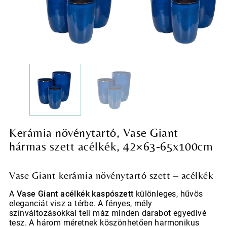
Kerámia növénytartó, Vase Giant
hármas szett acélkék, 42×63-65x100cm
Vase Giant kerámia növénytartó szett – acélkék
A
Vase Giant acélkék kaspószett
különleges, hűvös
eleganciát visz a térbe. A fényes, mély
színváltozásokkal teli máz minden darabot egyedivé
tesz. A három méretnek köszönhetően harmonikus