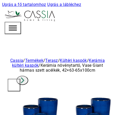
Ugrás a fő tartalomhoz
Ugrás a lábléchez
h
o m e & l i v i n g
Cassia
/
Termékek
/
Terasz
/
Kültéri kaspók
/
Kerámia
kültéri kaspók
/
Kerámia növénytartó, Vase Giant
hármas szett acélkék, 42×63-65x100cm