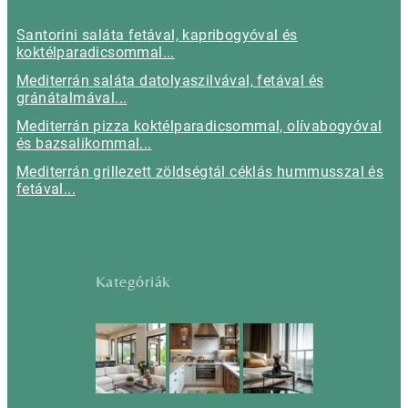
Santorini saláta fetával, kapribogyóval és
koktélparadicsommal...
Mediterrán saláta datolyaszilvával, fetával és
gránátalmával...
Mediterrán pizza koktélparadicsommal, olívabogyóval
és bazsalikommal...
Mediterrán grillezett zöldségtál céklás hummusszal és
fetával...
Kategóriák