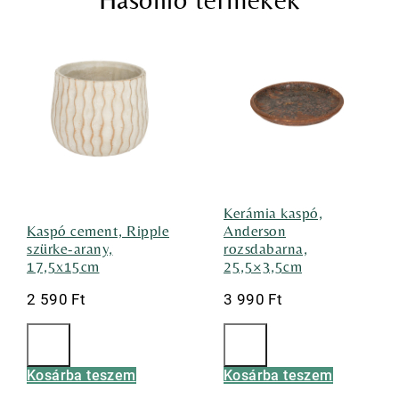
Kerámia kaspó,
Kaspó cement, Ripple
Anderson
szürke-arany,
rozsdabarna,
17,5x15cm
25,5×3,5cm
2 590
Ft
3 990
Ft
Kosárba teszem
Kosárba teszem