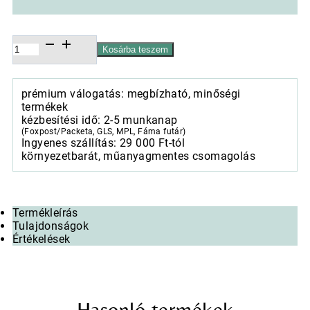
Kerámia
Kosárba teszem
növénytartó,
Vase
Giant
prémium válogatás: megbízható, minőségi
hármas
termékek
szett
kézbesítési idő: 2-5 munkanap
acélkék,
(Foxpost/Packeta, GLS, MPL, Fáma futár)
42x63-
Ingyenes szállítás: 29 000 Ft-tól
65x100cm
környezetbarát, műanyagmentes csomagolás
mennyiség
Termékleírás
Tulajdonságok
Értékelések
Hasonló termékek