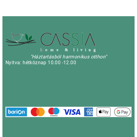
h
o m e & l i v i n g
"Háztartásból harmonikus otthon"
Nyitva: hétköznap 10.00 -12.00