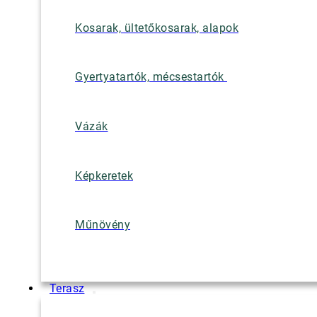
Kosarak, ültetőkosarak, alapok
Gyertyatartók, mécsestartók
Vázák
Képkeretek
Műnövény
Terasz