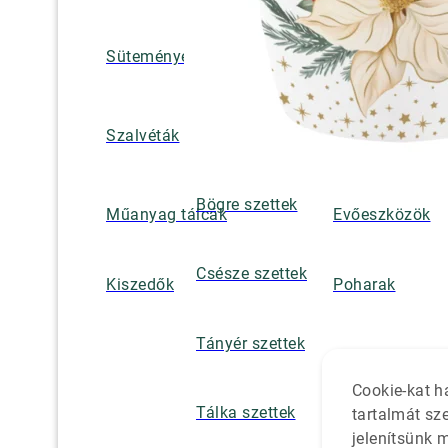
Süteményes és tortatálak
Pohár / tányéra
Szalvétatartók,
Szalvéták
borsszórók
Bögre szettek
Műanyag tálcák
Evőeszközök
Csésze szettek
Kiszedők
Poharak
Tányér szettek
Cookie-kat h
Tálka szettek
tartalmát sz
jelenítsünk 