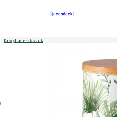
Újdonságok
Konyhai eszközök
nyhai kötények