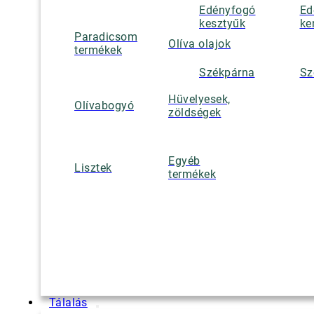
Edényfogó
Ed
kesztyűk
ke
Paradicsom
Olíva olajok
termékek
Székpárna
Sz
Hüvelyesek,
Olívabogyó
zöldségek
Egyéb
Lisztek
termékek
Tálalás