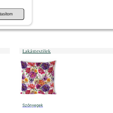
tasítom
Lakástextilek
Szőnyegek