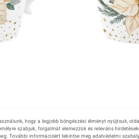
látétek
 só- és
asználunk, hogy a legjobb böngészési élményt nyújtsuk, old
emélyre szabjuk, forgalmát elemezzük és releváns hirdetések
meg. További információért tekintse meg adatvédelmi szabál