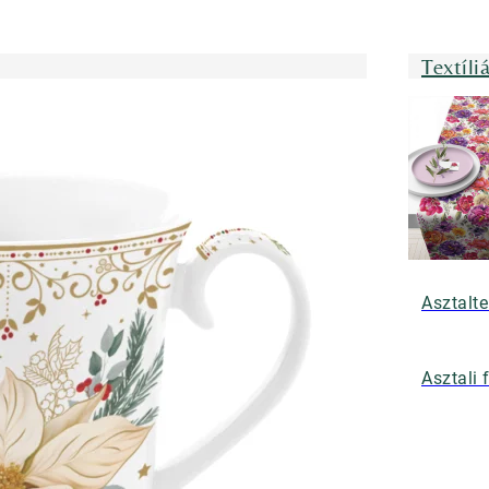
Textíli
Asztalte
Asztali 