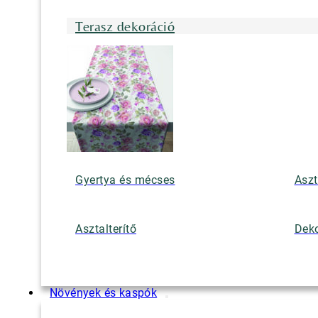
Terasz dekoráció
Gyertya és mécses
Aszt
Asztalterítő
Deko
Növények és kaspók