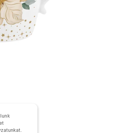
alunk
et
yzatunkat.