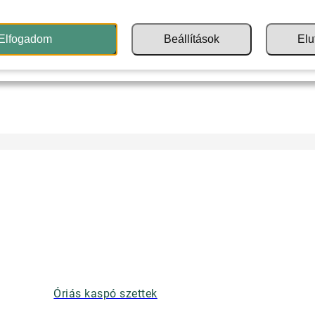
Elfogadom
Beállítások
Elu
Óriás kaspó szettek