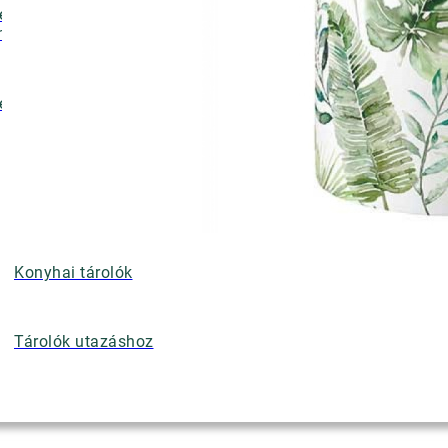
ényalátétek,
nyérkosarak
ettek
Konyhai tárolók
Tárolók utazáshoz