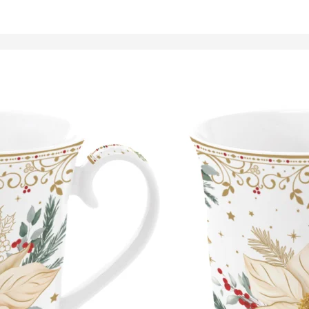
Tálalóedények
ancsók,
ortartók