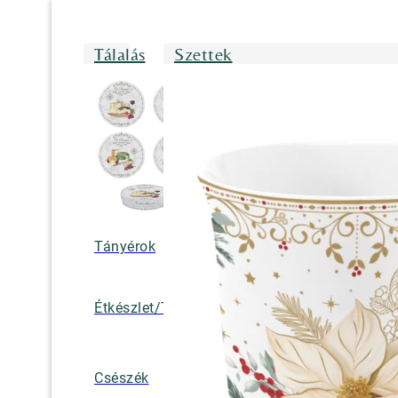
Tálalás
Szettek
Tányérok
Tálak/Tálcák/
Étkészlet/Tányérkészlet
Bögrék
Teáskannák, k
Csészék
tejkiöntők, cuk