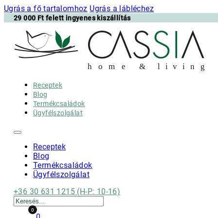
Ugrás a fő tartalomhoz
Ugrás a lábléchez
29 000 Ft felett ingyenes kiszállítás
h
o m e & l i v i n g
Receptek
Blog
Termékcsaládok
Ügyfélszolgálat
Receptek
Blog
Termékcsaládok
Ügyfélszolgálat
+36 30 631 1215 (H-P: 10-16)
Keresés
0
0