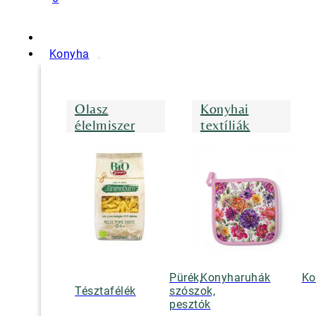
Konyha
Olasz
Konyhai
élelmiszer
textíliák
Pürék,
Konyharuhák
Ko
Tésztafélék
szószok,
pesztók