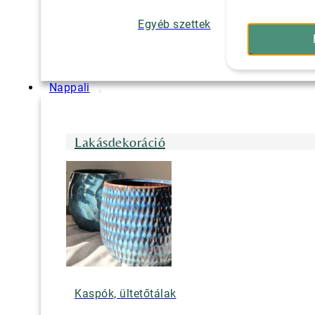
Egyéb szettek
Nappali
Lakásdekoráció
Kaspók, ültetőtálak