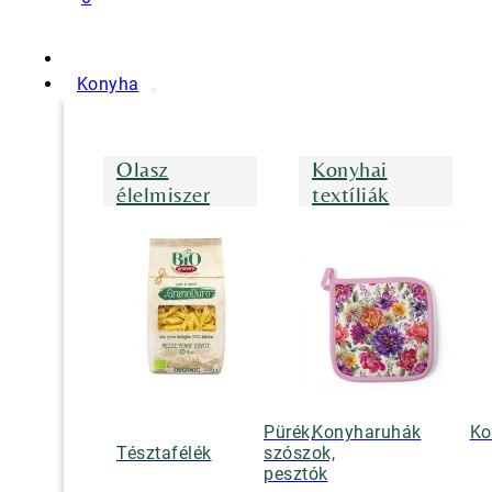
Konyha
Olasz
Konyhai
élelmiszer
textíliák
Pürék,
Konyharuhák
Ko
Tésztafélék
szószok,
pesztók