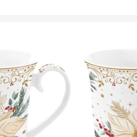
Tálalóedények
ancsók,
ortartók