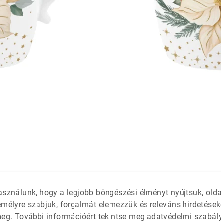
látétek
 só- és
asználunk, hogy a legjobb böngészési élményt nyújtsuk, old
emélyre szabjuk, forgalmát elemezzük és releváns hirdetések
meg. További információért tekintse meg adatvédelmi szabál