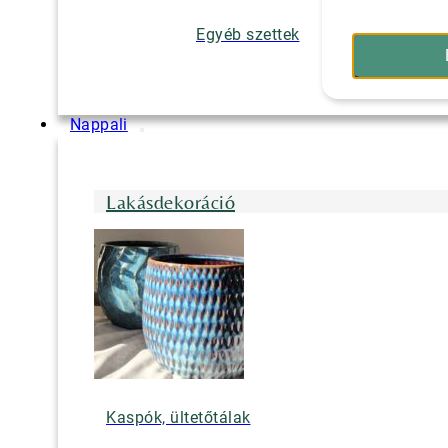
Egyéb szettek
Nappali
Lakásdekoráció
Kaspók, ültetőtálak