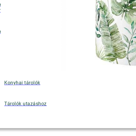
ényalátétek,
nyérkosarak
ettek
Konyhai tárolók
Tárolók utazáshoz