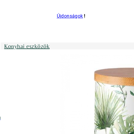
Újdonságok
Konyhai eszközök
nyhai kötények