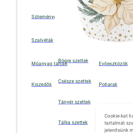
Süteményes és tortatálak
Pohár / tányéra
Szalvétatartók,
Szalvéták
borsszórók
Bögre szettek
Műanyag tálcák
Evőeszközök
Csésze szettek
Kiszedők
Poharak
Tányér szettek
Cookie-kat h
Tálka szettek
tartalmát sz
jelenítsünk 