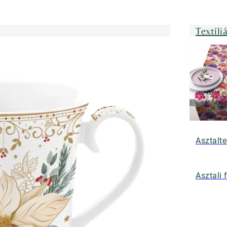
Textíli
Asztalte
Asztali 