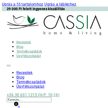
Ugrás a fő tartalomhoz
Ugrás a lábléchez
29 000 Ft felett ingyenes kiszállítás
h
o m e & l i v i n g
Receptek
Blog
Termékcsaládok
Ügyfélszolgálat
Receptek
Blog
Termékcsaládok
Ügyfélszolgálat
+36 30 631 1215 (H-P: 10-16)
Keresés
0
0