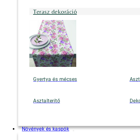
Terasz dekoráció
Gyertya és mécses
Aszt
Asztalterítő
Deko
Növények és kaspók