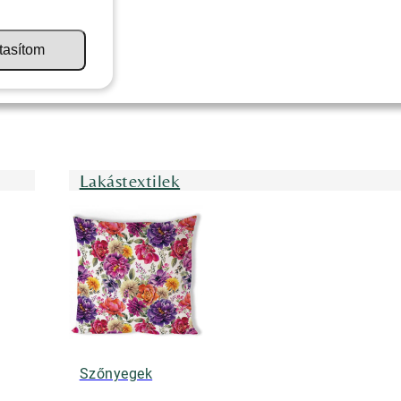
tasítom
Lakástextilek
Szőnyegek