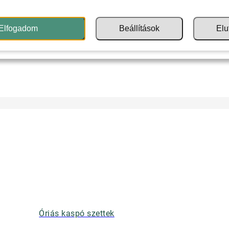
Elfogadom
Beállítások
Elu
Óriás kaspó szettek