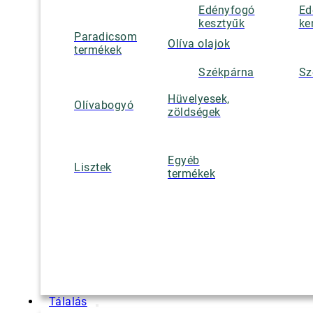
Edényfogó
Ed
kesztyűk
ke
Paradicsom
Olíva olajok
termékek
Székpárna
Sz
Hüvelyesek,
Olívabogyó
zöldségek
Egyéb
Lisztek
termékek
Tálalás