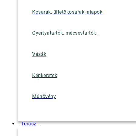
Kosarak, ültetőkosarak, alapok
Gyertyatartók, mécsestartók
Vázák
Képkeretek
Műnövény
Terasz