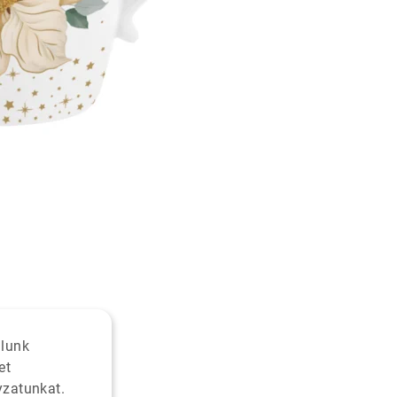
alunk
et
yzatunkat.