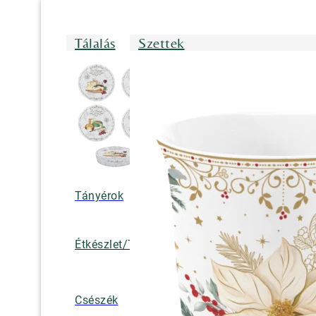
Tálalás
Szettek
Tányérok
Tálak/Tálcák/
Étkészlet/Tányérkészlet
Bögrék
Teáskannák, k
Csészék
tejkiöntők, cuk