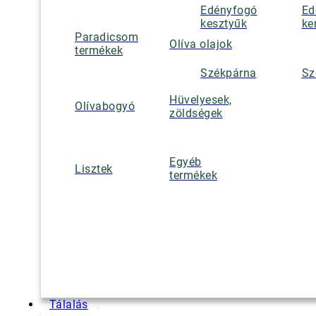
Edényfogó
Ed
kesztyűk
ke
Paradicsom
Olíva olajok
termékek
Székpárna
Sz
Hüvelyesek,
Olívabogyó
zöldségek
Egyéb
Lisztek
termékek
Tálalás