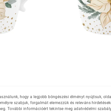
látétek
 só- és
asználunk, hogy a legjobb böngészési élményt nyújtsuk, old
emélyre szabjuk, forgalmát elemezzük és releváns hirdetések
meg. További információért tekintse meg adatvédelmi szabál