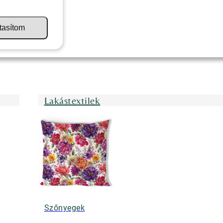
tasítom
Lakástextilek
Szőnyegek