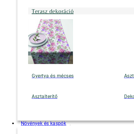
Terasz dekoráció
Gyertya és mécses
Aszt
Asztalterítő
Deko
Növények és kaspók