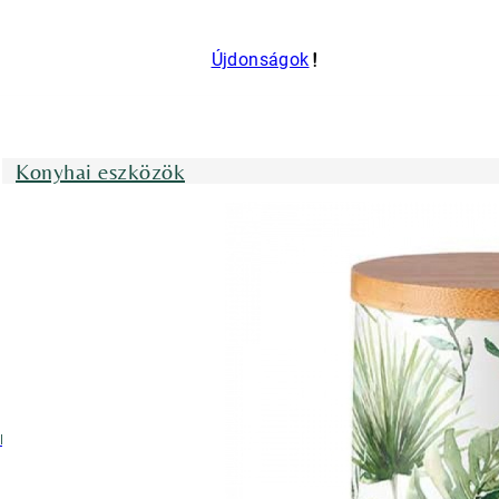
Újdonságok
Konyhai eszközök
nyhai kötények