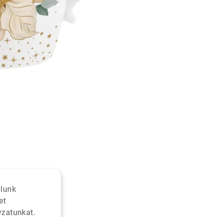
alunk
et
yzatunkat.