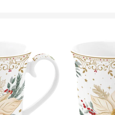
Tálalóedények
ancsók,
ortartók