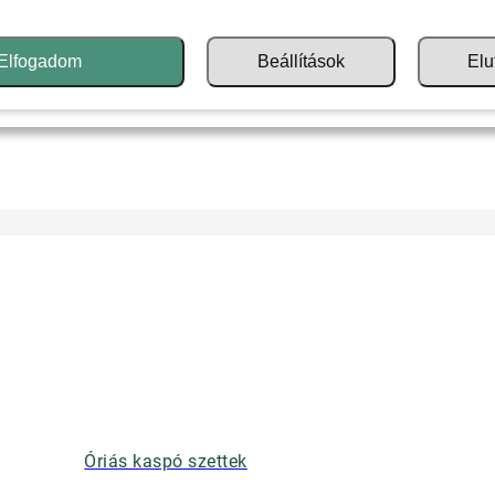
Elfogadom
Beállítások
Elu
Óriás kaspó szettek