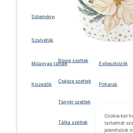
Süteményes és tortatálak
Pohár / tányéra
Szalvétatartók,
Szalvéták
borsszórók
Bögre szettek
Műanyag tálcák
Evőeszközök
Csésze szettek
Kiszedők
Poharak
Tányér szettek
Cookie-kat h
Tálka szettek
tartalmát sz
jelenítsünk 