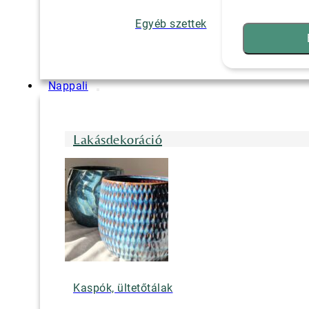
Egyéb szettek
Nappali
Lakásdekoráció
Kaspók, ültetőtálak