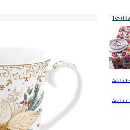
Textíli
Asztalte
Asztali 