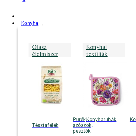
Konyha
Olasz
Konyhai
élelmiszer
textíliák
Pürék,
Konyharuhák
Ko
Tésztafélék
szószok,
pesztók