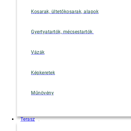
Kosarak, ültetőkosarak, alapok
Gyertyatartók, mécsestartók
Vázák
Képkeretek
Műnövény
Terasz