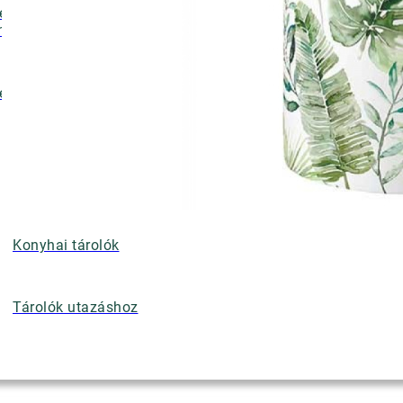
ényalátétek,
nyérkosarak
ettek
Konyhai tárolók
Tárolók utazáshoz