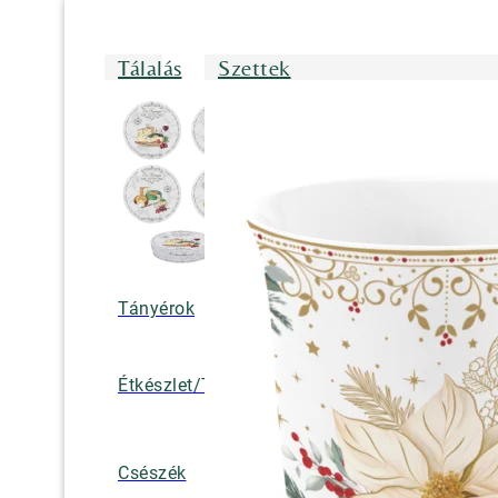
Tálalás
Szettek
Tányérok
Tálak/Tálcák/
Étkészlet/Tányérkészlet
Bögrék
Teáskannák, k
Csészék
tejkiöntők, cuk