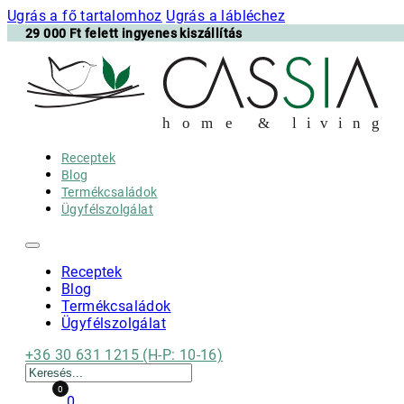
Ugrás a fő tartalomhoz
Ugrás a lábléchez
29 000 Ft felett ingyenes kiszállítás
h
o m e & l i v i n g
Receptek
Blog
Termékcsaládok
Ügyfélszolgálat
Receptek
Blog
Termékcsaládok
Ügyfélszolgálat
+36 30 631 1215 (H-P: 10-16)
Keresés
0
0