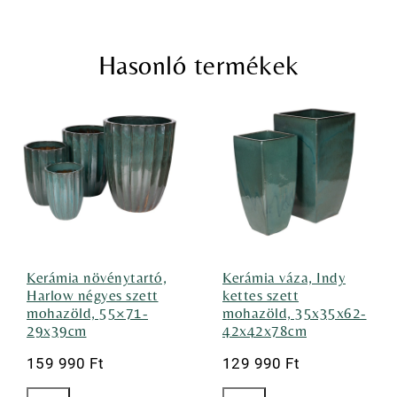
Hasonló termékek
Kerámia növénytartó,
Kerámia váza, Indy
Harlow négyes szett
kettes szett
mohazöld, 55×71-
mohazöld, 35x35x62-
29x39cm
42x42x78cm
159 990
Ft
129 990
Ft