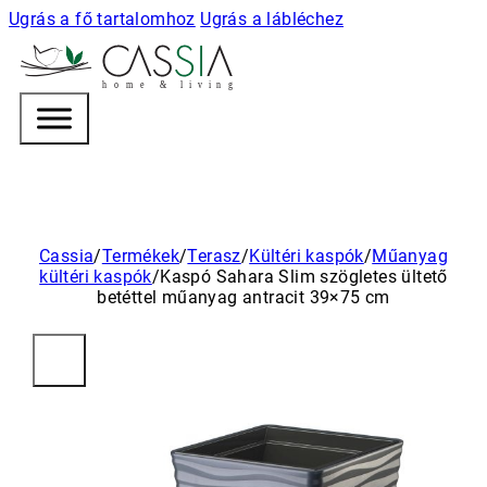
Ugrás a fő tartalomhoz
Ugrás a lábléchez
h
o m e & l i v i n g
Cassia
/
Termékek
/
Terasz
/
Kültéri kaspók
/
Műanyag
kültéri kaspók
/
Kaspó Sahara Slim szögletes ültető
betéttel műanyag antracit 39×75 cm