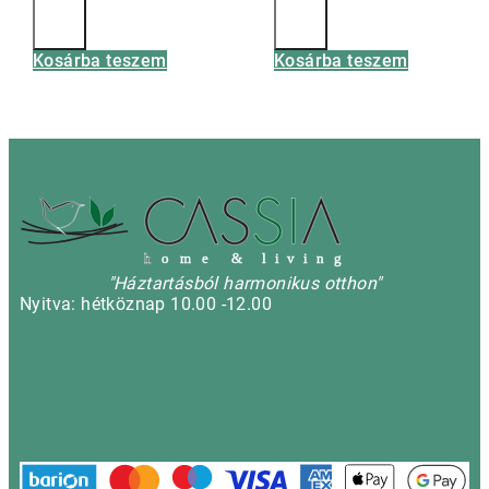
Kosárba teszem
Kosárba teszem
h
o m e & l i v i n g
"Háztartásból harmonikus otthon"
Nyitva: hétköznap 10.00 -12.00