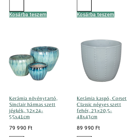
Kosárba teszem
Kosárba teszem
Kerámia növénytartó,
Kerámia kaspó, Corset
Sinclair hármas szett
Classic négyes szett
jégkék, 32×24-
fehér, 23×20,5-
55x41cm
48x43cm
79 990
Ft
89 990
Ft