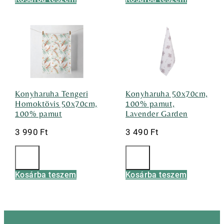
Konyharuha Tengeri
Konyharuha 50x70cm,
Homoktövis 50x70cm,
100% pamut,
100% pamut
Lavender Garden
3 990
Ft
3 490
Ft
Kosárba teszem
Kosárba teszem