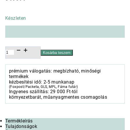
Készleten
Konyharuha
Kosárba teszem
Édes
Kis
Madár
prémium válogatás: megbízható, minőségi
50x70cm,
termékek
100%
kézbesítési idő: 2-5 munkanap
pamut
(Foxpost/Packeta, GLS, MPL, Fáma futár)
mennyiség
Ingyenes szállítás: 29 000 Ft-tól
környezetbarát, műanyagmentes csomagolás
Termékleírás
Tulajdonságok