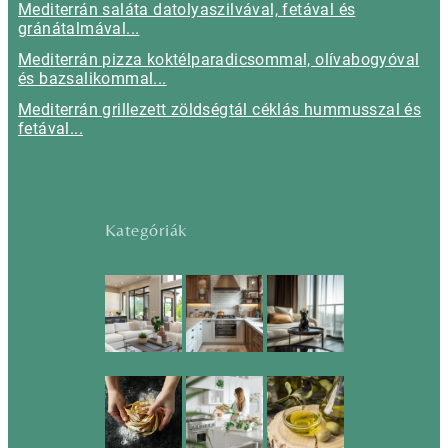
Mediterrán saláta datolyaszilvával, fetával és
gránátalmával...
Mediterrán pizza koktélparadicsommal, olívabogyóval
és bazsalikommal...
Mediterrán grillezett zöldségtál céklás hummusszal és
fetával...
Kategóriák