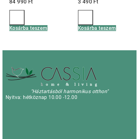
84 990
Ft
3 490
Ft
Kosárba teszem
Kosárba teszem
h
o m e & l i v i n g
"Háztartásból harmonikus otthon"
Nyitva: hétköznap 10.00 -12.00