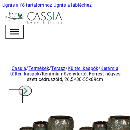
Ugrás a fő tartalomhoz
Ugrás a lábléchez
h
o m e & l i v i n g
Cassia
/
Termékek
/
Terasz
/
Kültéri kaspók
/
Kerámia
kültéri kaspók
/
Kerámia növénytartó, Forrest négyes
szett cédruszöld, 26,5×30-55x69cm