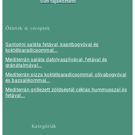
Süti tájákoztató
Ötletek & receptek
Santorini saláta fetával, kapribogyóval és
koktélparadicsommal...
Mediterrán saláta datolyaszilvával, fetával és
gránátalmával...
Mediterrán pizza koktélparadicsommal, olívabogyóval
és bazsalikommal...
Mediterrán grillezett zöldségtál céklás hummusszal és
fetával...
Kategóriák