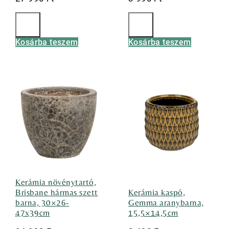
Kosárba teszem
Kosárba teszem
Kerámia növénytartó,
Brisbane hármas szett
Kerámia kaspó,
barna, 30×26-
Gemma aranybarna,
47x39cm
15,5×14,5cm