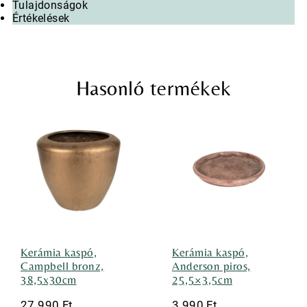
Tulajdonságok
Értékelések
Hasonló termékek
Kerámia kaspó,
Kerámia kaspó,
Campbell bronz,
Anderson piros,
38,5x30cm
25,5×3,5cm
27 990
Ft
3 990
Ft