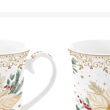
Tálalóedények
ancsók,
ortartók