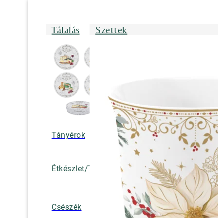
Tálalás
Szettek
Tányérok
Tálak/Tálcák/
Étkészlet/Tányérkészlet
Bögrék
Teáskannák, k
Csészék
tejkiöntők, cuk