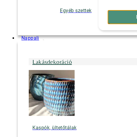
Egyéb szettek
Nappali
Lakásdekoráció
Kaspók, ültetőtálak