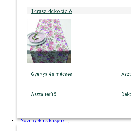
Terasz dekoráció
Gyertya és mécses
Aszt
Asztalterítő
Deko
Növények és kaspók