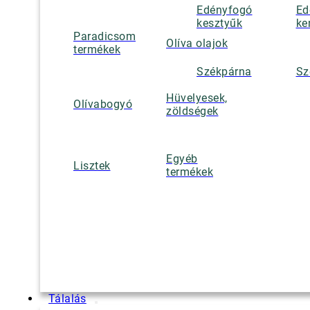
Edényfogó
Ed
kesztyűk
ke
Paradicsom
Olíva olajok
termékek
Székpárna
Sz
Hüvelyesek,
Olívabogyó
zöldségek
Egyéb
Lisztek
termékek
Tálalás