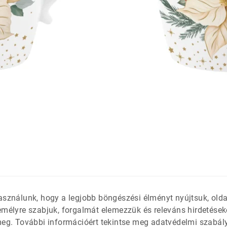
látétek
 só- és
asználunk, hogy a legjobb böngészési élményt nyújtsuk, old
emélyre szabjuk, forgalmát elemezzük és releváns hirdetések
meg. További információért tekintse meg adatvédelmi szabál