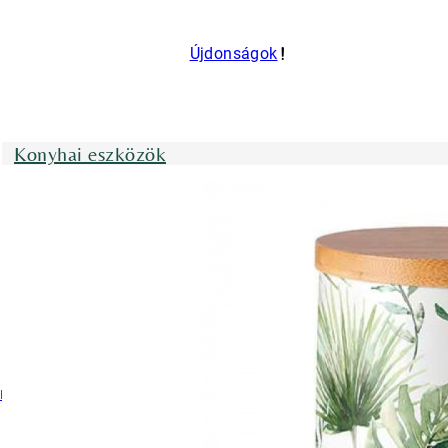
Újdonságok
Konyhai eszközök
nyhai kötények