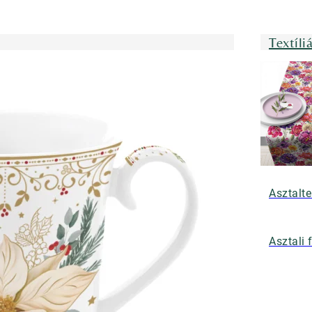
Textíli
Asztalte
Asztali 