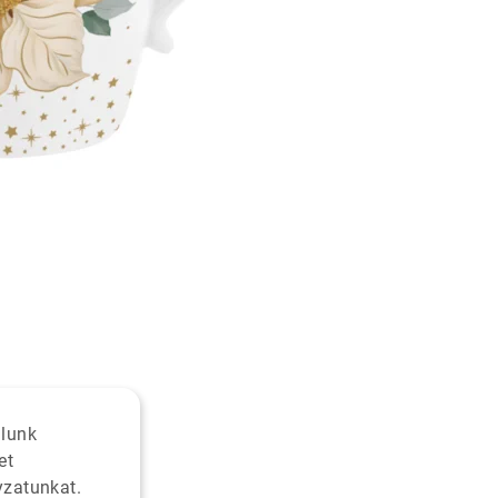
alunk
et
yzatunkat.