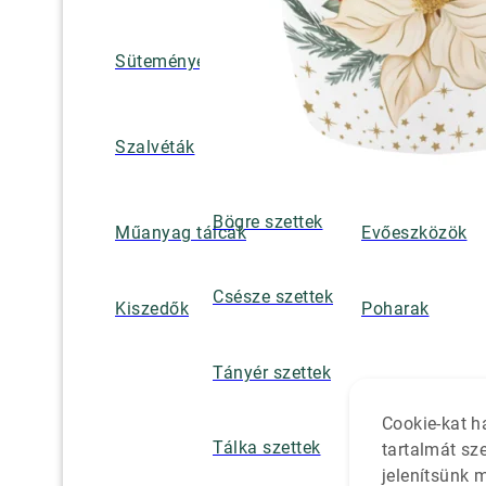
Süteményes és tortatálak
Pohár / tányéra
Szalvétatartók,
Szalvéták
borsszórók
Bögre szettek
Műanyag tálcák
Evőeszközök
Csésze szettek
Kiszedők
Poharak
Tányér szettek
Cookie-kat h
Tálka szettek
tartalmát sz
jelenítsünk 