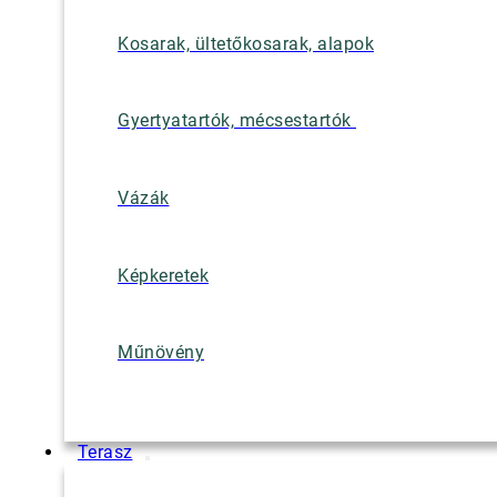
Kosarak, ültetőkosarak, alapok
Gyertyatartók, mécsestartók
Vázák
Képkeretek
Műnövény
Terasz