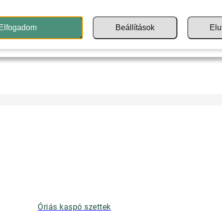
Elfogadom
Beállítások
Elu
Óriás kaspó szettek