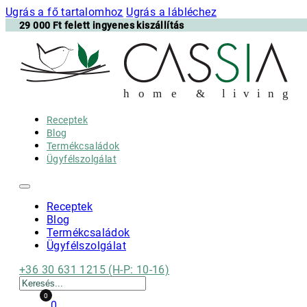
Ugrás a fő tartalomhoz
Ugrás a lábléchez
29 000 Ft felett ingyenes kiszállítás
h
o m e & l i v i n g
Receptek
Blog
Termékcsaládok
Ügyfélszolgálat
Receptek
Blog
Termékcsaládok
Ügyfélszolgálat
+36 30 631 1215 (H-P: 10-16)
Keresés
0
0