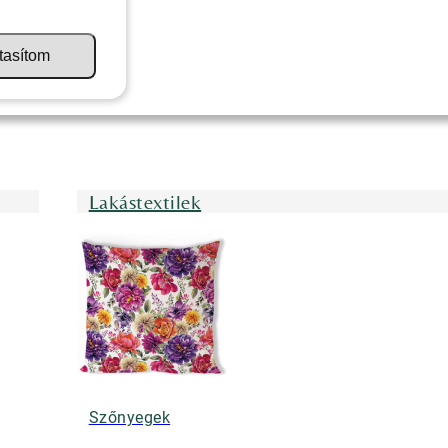
tasítom
Lakástextilek
Szőnyegek