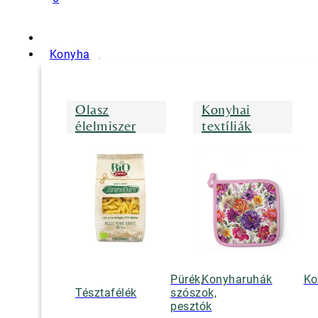
Konyha
Olasz
Konyhai
élelmiszer
textíliák
Pürék,
Konyharuhák
Ko
Tésztafélék
szószok,
pesztók