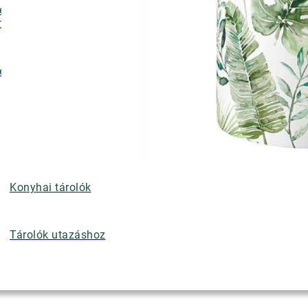
ényalátétek,
nyérkosarak
ettek
Konyhai tárolók
Tárolók utazáshoz