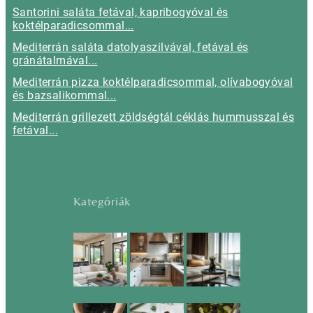
Santorini saláta fetával, kapribogyóval és
koktélparadicsommal...
Mediterrán saláta datolyaszilvával, fetával és
gránátalmával...
Mediterrán pizza koktélparadicsommal, olívabogyóval
és bazsalikommal...
Mediterrán grillezett zöldségtál céklás hummusszal és
fetával...
Kategóriák