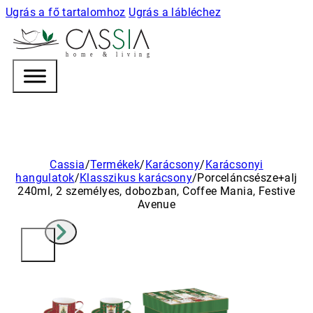
Ugrás a fő tartalomhoz
Ugrás a lábléchez
h
o m e & l i v i n g
Cassia
/
Termékek
/
Karácsony
/
Karácsonyi
hangulatok
/
Klasszikus karácsony
/
Porceláncsésze+alj
240ml, 2 személyes, dobozban, Coffee Mania, Festive
Avenue