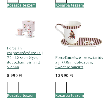
Kosárba teszem
Kosárba teszem
Porcelán
eszpresszócsésze+alj
75ml,2 személyes,
Porceláncsésze+keksztartós
dobozban, Sisi and
alj, 350ml, dobozban,
Vienna
Sweet Moments
8 990
Ft
10 990
Ft
Kosárba teszem
Kosárba teszem