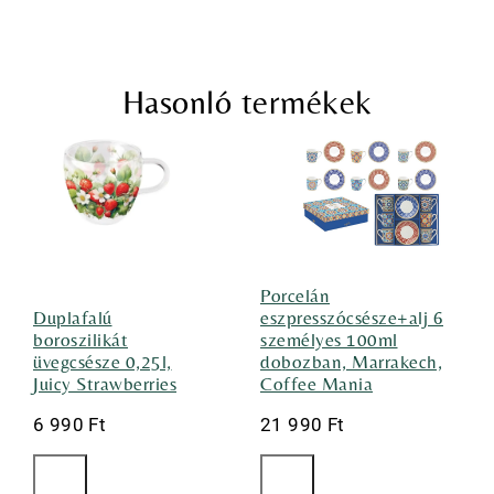
Hasonló termékek
Porcelán
Duplafalú
eszpresszócsésze+alj 6
boroszilikát
személyes 100ml
üvegcsésze 0,25l,
dobozban, Marrakech,
Juicy Strawberries
Coffee Mania
6 990
Ft
21 990
Ft