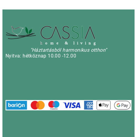
h
o m e & l i v i n g
"Háztartásból harmonikus otthon"
Nyitva: hétköznap 10.00 -12.00