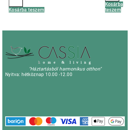
Kosárba
Kosárba teszem
teszem
h
o m e & l i v i n g
"Háztartásból harmonikus otthon"
Nyitva: hétköznap 10.00 -12.00