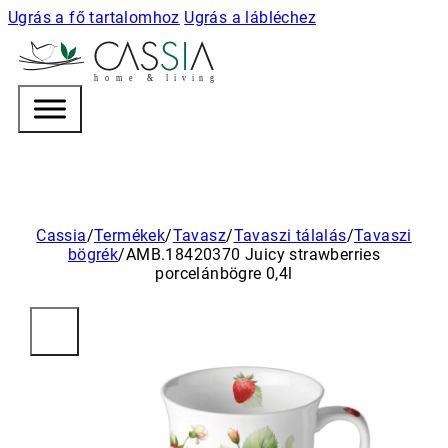
Ugrás a fő tartalomhoz
Ugrás a lábléchez
h
o m e & l i v i n g
Cassia
/
Termékek
/
Tavasz
/
Tavaszi tálalás
/
Tavaszi
bögrék
/
AMB.18420370 Juicy strawberries
porcelánbögre 0,4l