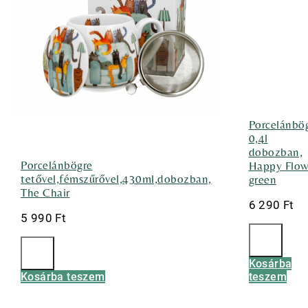
Porcelánbö
0,4l
dobozban,
Porcelánbögre
Happy Flow
tetővel,fémszűrővel,430ml,dobozban,
green
The Chair
6 290
Ft
5 990
Ft
Kosárba
Kosárba teszem
teszem