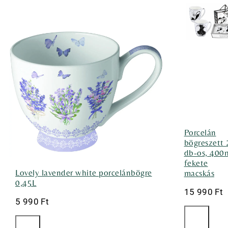
Porcelán
bögreszett 
db-os, 400m
fekete
Lovely lavender white porcelánbögre
macskás
0,45L
15 990
Ft
5 990
Ft