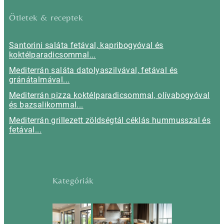
Ötletek & receptek
Santorini saláta fetával, kapribogyóval és
koktélparadicsommal...
Mediterrán saláta datolyaszilvával, fetával és
gránátalmával...
Mediterrán pizza koktélparadicsommal, olívabogyóval
és bazsalikommal...
Mediterrán grillezett zöldségtál céklás hummusszal és
fetával...
Kategóriák