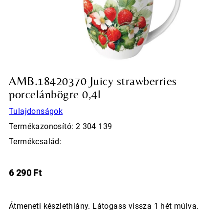
AMB.18420370 Juicy strawberries
porcelánbögre 0,4l
Tulajdonságok
Termékazonosító: 2 304 139
Termékcsalád:
6 290
Ft
Átmeneti készlethiány. Látogass vissza 1 hét múlva.