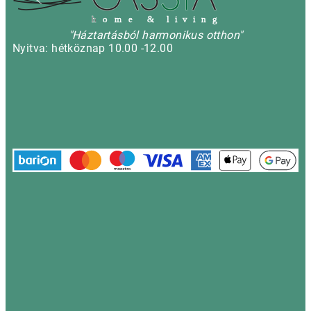
h
o m e & l i v i n g
"Háztartásból harmonikus otthon"
Nyitva: hétköznap 10.00 -12.00