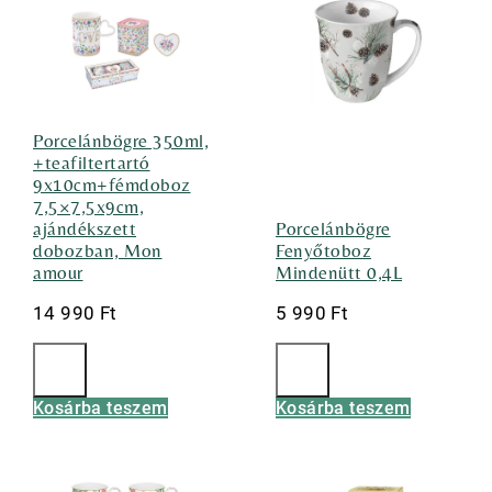
Porcelánbögre 350ml,
+teafiltertartó
9x10cm+fémdoboz
7,5×7,5x9cm,
ajándékszett
Porcelánbögre
dobozban, Mon
Fenyőtoboz
amour
Mindenütt 0,4L
14 990
Ft
5 990
Ft
Kosárba teszem
Kosárba teszem