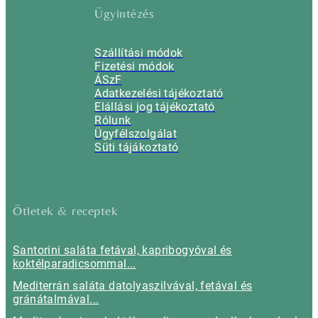
Ügyintézés
Szállítási módok
Fizetési módok
ÁSzF
Adatkezelési tájékoztató
Elállási jog tájékoztató
Rólunk
Ügyfélszolgálat
Süti tájákoztató
Ötletek & receptek
Santorini saláta fetával, kapribogyóval és
koktélparadicsommal...
Mediterrán saláta datolyaszilvával, fetával és
gránátalmával...