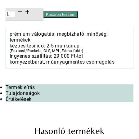
Cute
Kosárba teszem
Easter
rabbit
porcelánbögre
prémium válogatás: megbízható, minőségi
0,4l
termékek
mennyiség
kézbesítési idő: 2-5 munkanap
(Foxpost/Packeta, GLS, MPL, Fáma futár)
Ingyenes szállítás: 29 000 Ft-tól
környezetbarát, műanyagmentes csomagolás
Termékleírás
Tulajdonságok
Értékelések
Hasonló termékek