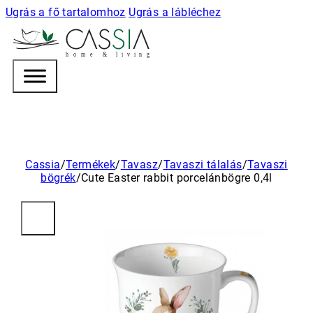
Ugrás a fő tartalomhoz
Ugrás a lábléchez
h
o m e & l i v i n g
Cassia
/
Termékek
/
Tavasz
/
Tavaszi tálalás
/
Tavaszi
bögrék
/
Cute Easter rabbit porcelánbögre 0,4l