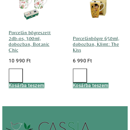
Porcelán bögreszett
2db-os, 300ml,
Porcelánbögre 650ml,
dobozban, Botanic
dobozban, Klimt: The
Chic
Kiss
10 990
Ft
6 990
Ft
Kosárba teszem
Kosárba teszem