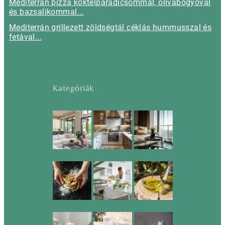
Mediterrán pizza koktélparadicsommal, olívabogyóval
és bazsalikommal...
Mediterrán grillezett zöldségtál céklás hummusszal és
fetával...
Kategóriák