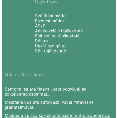
Ügyintézés
Szállítási módok
Fizetési módok
ÁSzF
Adatkezelési tájékoztató
Elállási jog tájékoztató
Rólunk
Ügyfélszolgálat
Süti tájákoztató
Ötletek & receptek
Santorini saláta fetával, kapribogyóval és
koktélparadicsommal...
Mediterrán saláta datolyaszilvával, fetával és
gránátalmával...
Mediterrán pizza koktélparadicsommal, olívabogyóval