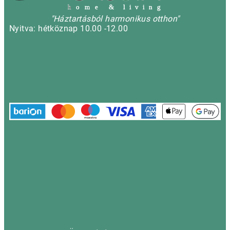
h
o m e & l i v i n g
"Háztartásból harmonikus otthon"
Nyitva: hétköznap 10.00 -12.00