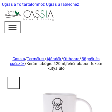
Ugrás a fő tartalomhoz
Ugrás a lábléchez
h
o m e & l i v i n g
Cassia
/
Termékek
/
Ajándék
/
Otthonra
/
Bögrék és
csészék
/
Kerámiabögre 420ml,fehér alapon fekete
kutya ülő