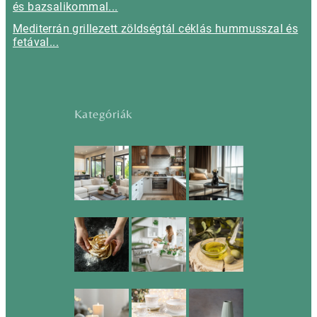
és bazsalikommal...
Mediterrán grillezett zöldségtál céklás hummusszal és
fetával...
Kategóriák