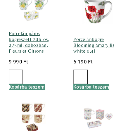
Porcelán páros
bögreszett 2db-os,
Porcelánbögre
275ml, dobozban,
Blooming amaryllis
Fleurs et Citrons
white 0,4l
9 990
Ft
6 190
Ft
Kosárba teszem
Kosárba teszem