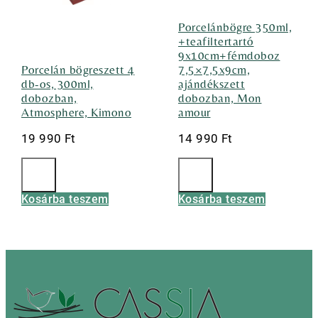
Porcelánbögre 350ml,
+teafiltertartó
9x10cm+fémdoboz
Porcelán bögreszett 4
7,5×7,5x9cm,
db-os, 300ml,
ajándékszett
dobozban,
dobozban, Mon
Atmosphere, Kimono
amour
19 990
Ft
14 990
Ft
Kosárba teszem
Kosárba teszem