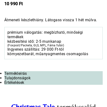
10 990
Ft
Átmeneti készlethiány. Látogass vissza 1 hét múlva.
prémium válogatás: megbízható, minőségi
termékek
kézbesítési idő: 2-5 munkanap
(Foxpost/Packeta, GLS, MPL, Fáma futár)
Ingyenes szállítás: 29 000 Ft-tól
környezetbarát, műanyagmentes csomagolás
Termékleírás
Tulajdonságok
Értékelések
Christmas Tale
termékcsalád