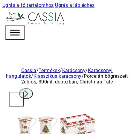
Ugrás a fő tartalomhoz
Ugrás a lábléchez
h
o m e & l i v i n g
Cassia
/
Termékek
/
Karácsony
/
Karácsonyi
hangulatok
/
Klasszikus karácsony
/
Porcelán bögreszett
2db-os, 300ml, dobozban, Christmas Tale