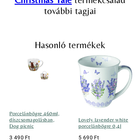
további tagjai
Hasonló termékek
Porcelánbögre 460ml,
díszcsomagolásban,
Lovely lavender white
Dog picnic
porcelánbögre 0,4l
3 490
Ft
5 690
Ft