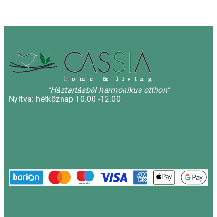
h
o m e & l i v i n g
"Háztartásból harmonikus otthon"
Nyitva: hétköznap 10.00 -12.00