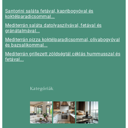
Santorini saláta fetával, kapribogyóval és
koktélparadicsommal...
Mediterrán saláta datolyaszilvával, fetával és
gránátalmával...
Mediterrán pizza koktélparadicsommal, olívabogyóval
és bazsalikommal...
Mediterrán grillezett zöldségtál céklás hummusszal és
fetával...
Kategóriák