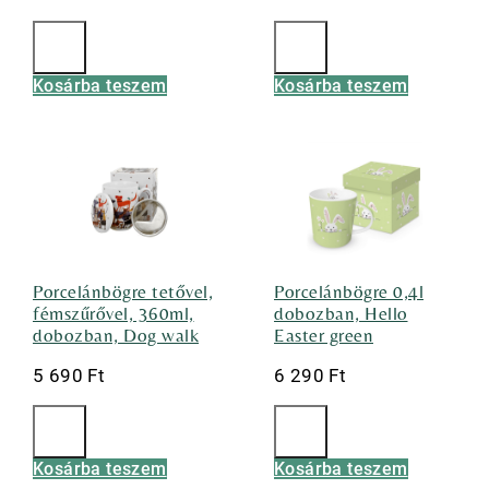
Kosárba teszem
Kosárba teszem
Porcelánbögre tetővel,
Porcelánbögre 0,4l
fémszűrővel, 360ml,
dobozban, Hello
dobozban, Dog walk
Easter green
5 690
Ft
6 290
Ft
Kosárba teszem
Kosárba teszem