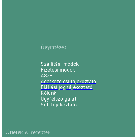
Ügyintézés
Szállítási módok
Fizetési módok
ÁSzF
Adatkezelési tájékoztató
Elállási jog tájékoztató
Rólunk
Ügyfélszolgálat
Süti tájákoztató
Ötletek & receptek