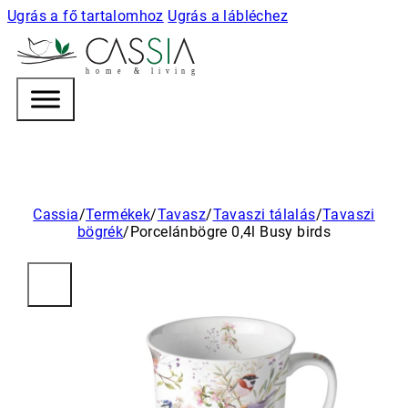
Ugrás a fő tartalomhoz
Ugrás a lábléchez
h
o m e & l i v i n g
Cassia
/
Termékek
/
Tavasz
/
Tavaszi tálalás
/
Tavaszi
bögrék
/
Porcelánbögre 0,4l Busy birds