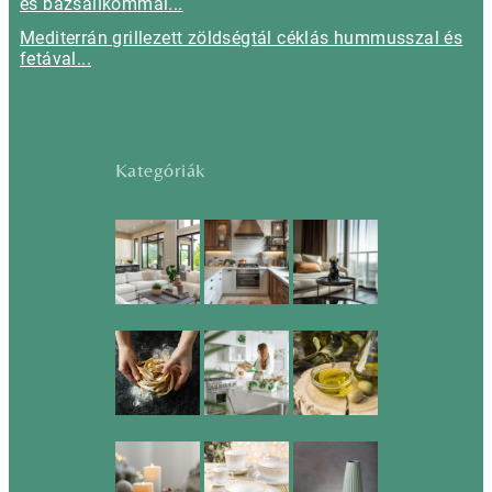
és bazsalikommal...
Mediterrán grillezett zöldségtál céklás hummusszal és
fetával...
Kategóriák