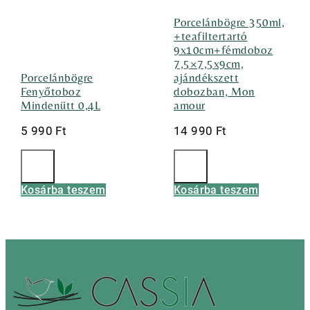
Porcelánbögre 350ml,
+teafiltertartó
9x10cm+fémdoboz
7,5×7,5x9cm,
Porcelánbögre
ajándékszett
Fenyőtoboz
dobozban, Mon
Mindenütt 0,4L
amour
5 990
Ft
14 990
Ft
Kosárba teszem
Kosárba teszem