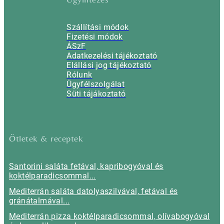
Szállítási módok
Fizetési módok
ÁSzF
Adatkezelési tájékoztató
Elállási jog tájékoztató
Rólunk
Ügyfélszolgálat
Süti tájákoztató
Ötletek & receptek
Santorini saláta fetával, kapribogyóval és
koktélparadicsommal...
Mediterrán saláta datolyaszilvával, fetával és
gránátalmával...
Mediterrán pizza koktélparadicsommal, olívabogyóval