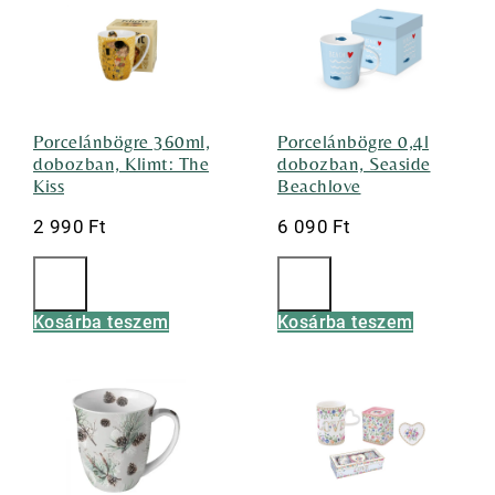
Porcelánbögre 360ml,
Porcelánbögre 0,4l
dobozban, Klimt: The
dobozban, Seaside
Kiss
Beachlove
2 990
Ft
6 090
Ft
Kosárba teszem
Kosárba teszem