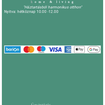
h
o m e & l i v i n g
"Háztartásból harmonikus otthon"
Nyitva: hétköznap 10.00 -12.00
Ügyintézés