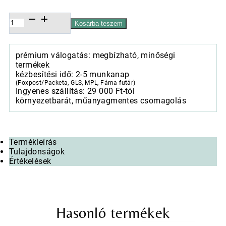
Porcelánbögre
Kosárba teszem
0,4l
Busy
birds
prémium válogatás: megbízható, minőségi
mennyiség
termékek
kézbesítési idő: 2-5 munkanap
(Foxpost/Packeta, GLS, MPL, Fáma futár)
Ingyenes szállítás: 29 000 Ft-tól
környezetbarát, műanyagmentes csomagolás
Termékleírás
Tulajdonságok
Értékelések
Hasonló termékek