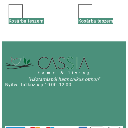
Kosárba teszem
Kosárba teszem
h
o m e & l i v i n g
"Háztartásból harmonikus otthon"
Nyitva: hétköznap 10.00 -12.00