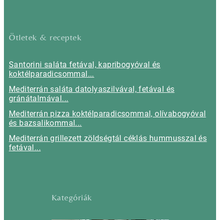
Ötletek & receptek
Santorini saláta fetával, kapribogyóval és
koktélparadicsommal...
Mediterrán saláta datolyaszilvával, fetával és
gránátalmával...
Mediterrán pizza koktélparadicsommal, olívabogyóval
és bazsalikommal...
Mediterrán grillezett zöldségtál céklás hummusszal és
fetával...
Kategóriák