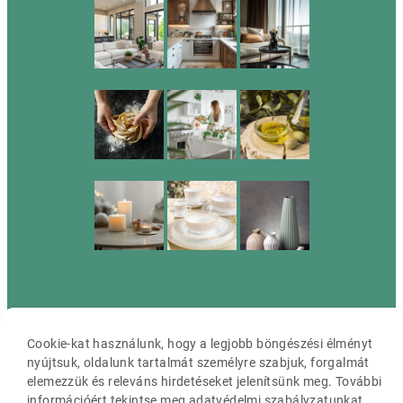
Cassia ©2026 Minden jog fenntartva.
Cookie-kat használunk, hogy a legjobb böngészési élményt
nyújtsuk, oldalunk tartalmát személyre szabjuk, forgalmát
elemezzük és releváns hirdetéseket jelenítsünk meg. További
információért tekintse meg adatvédelmi szabályzatunkat.