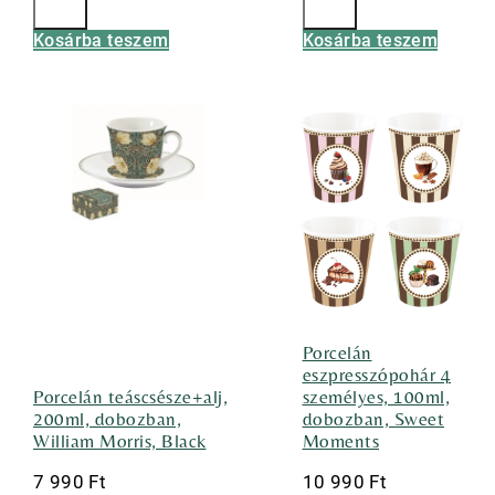
Kosárba teszem
Kosárba teszem
Porcelán
eszpresszópohár 4
Porcelán teáscsésze+alj,
személyes, 100ml,
200ml, dobozban,
dobozban, Sweet
William Morris, Black
Moments
7 990
Ft
10 990
Ft