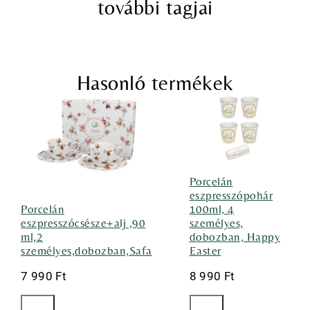
további tagjai
Hasonló termékek
Porcelán
eszpresszópohár
Porcelán
100ml, 4
eszpresszócsésze+alj ,90
személyes,
ml,2
dobozban, Happy
személyes,dobozban,Safa
Easter
7 990
Ft
8 990
Ft