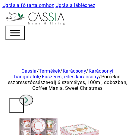
Ugrás a fő tartalomhoz
Ugrás a lábléchez
h
o m e & l i v i n g
Cassia
/
Termékek
/
Karácsony
/
Karácsonyi
hangulatok
/
Fűszeres, édes karácsony
/
Porcelán
eszpresszócsésze+alj 6 személyes, 100ml, dobozban,
Coffee Mania, Sweet Christmas