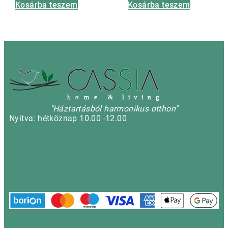
Kosárba teszem
Kosárba teszem
h
o m e & l i v i n g
"Háztartásból harmonikus otthon"
Nyitva: hétköznap 10.00 -12.00