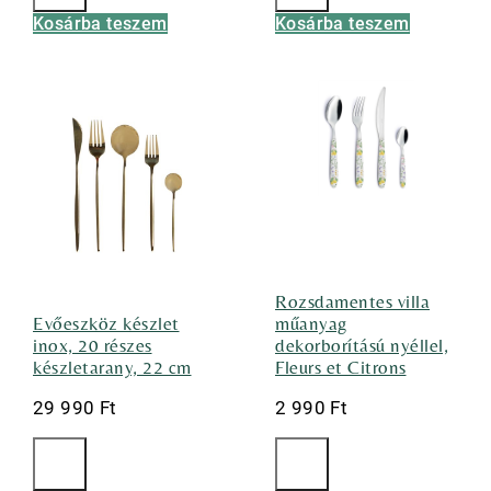
Kosárba teszem
Kosárba teszem
Rozsdamentes villa
Evőeszköz készlet
műanyag
inox, 20 részes
dekorborítású nyéllel,
készletarany, 22 cm
Fleurs et Citrons
29 990
Ft
2 990
Ft