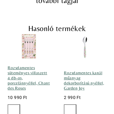
további tagjai
Hasonló termékek
Rozsdamentes
süteményes villaszett
Rozsdamentes kanál
4 db-os,
műanyag
porcelánnyéllel, Chant
dekorborítású nyéllel,
des Roses
Garden Joy
10 990
Ft
2 990
Ft