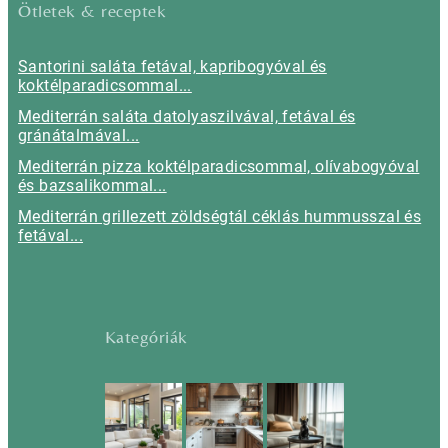
Ötletek & receptek
Santorini saláta fetával, kapribogyóval és
koktélparadicsommal...
Mediterrán saláta datolyaszilvával, fetával és
gránátalmával...
Mediterrán pizza koktélparadicsommal, olívabogyóval
és bazsalikommal...
Mediterrán grillezett zöldségtál céklás hummusszal és
fetával...
Kategóriák