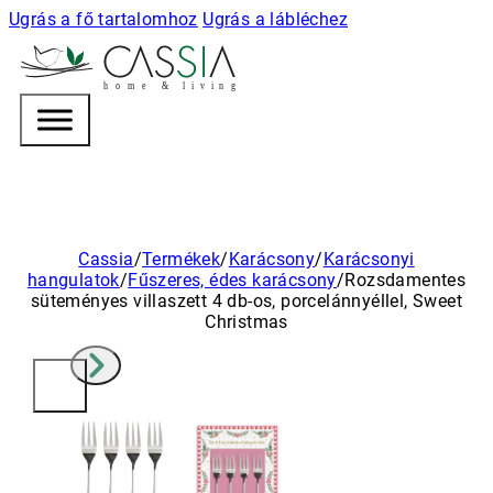
Ugrás a fő tartalomhoz
Ugrás a lábléchez
h
o m e & l i v i n g
Cassia
/
Termékek
/
Karácsony
/
Karácsonyi
hangulatok
/
Fűszeres, édes karácsony
/
Rozsdamentes
süteményes villaszett 4 db-os, porcelánnyéllel, Sweet
Christmas