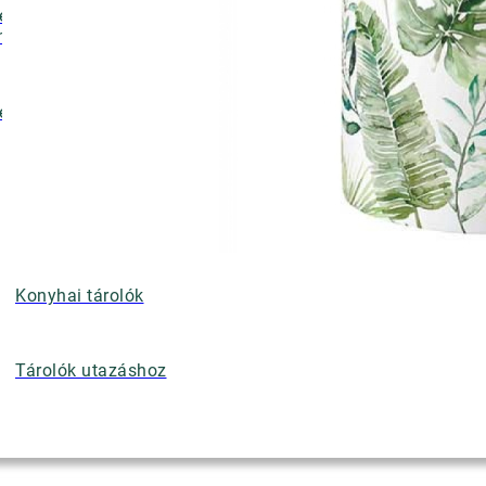
ényalátétek,
nyérkosarak
ettek
Konyhai tárolók
Tárolók utazáshoz