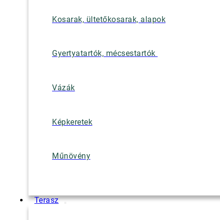
Kosarak, ültetőkosarak, alapok
Gyertyatartók, mécsestartók
Vázák
Képkeretek
Műnövény
Terasz