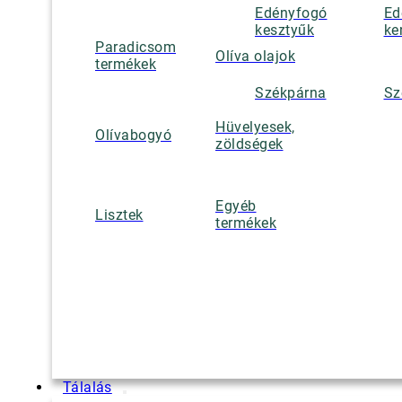
Edényfogó
Ed
kesztyűk
ke
Paradicsom
Olíva olajok
termékek
Székpárna
Sz
Hüvelyesek,
Olívabogyó
zöldségek
Egyéb
Lisztek
termékek
Tálalás