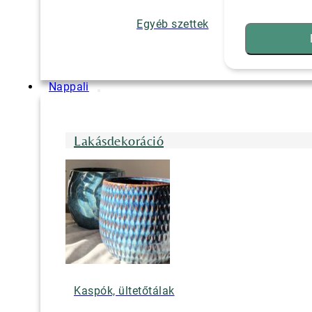
Egyéb szettek
Nappali
Lakásdekoráció
Kaspók, ültetőtálak