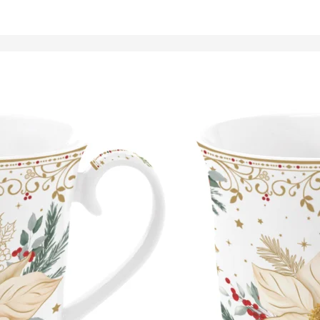
Tálalóedények
ancsók,
ortartók