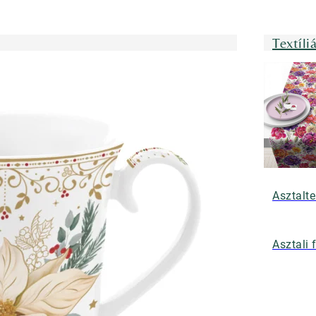
Textíli
Asztalte
Asztali 