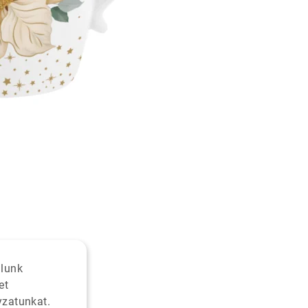
alunk
et
yzatunkat.