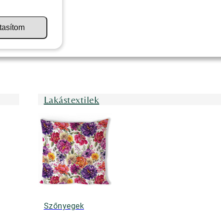
tasítom
Lakástextilek
Szőnyegek