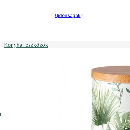
Újdonságok
Konyhai eszközök
nyhai kötények