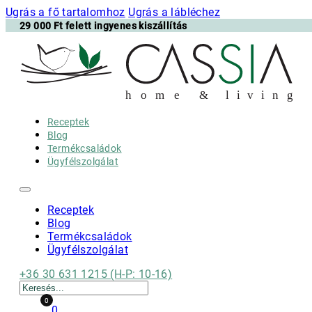
Ugrás a fő tartalomhoz
Ugrás a lábléchez
29 000 Ft felett ingyenes kiszállítás
h
o m e & l i v i n g
Receptek
Blog
Termékcsaládok
Ügyfélszolgálat
Receptek
Blog
Termékcsaládok
Ügyfélszolgálat
+36 30 631 1215 (H-P: 10-16)
Keresés
0
0