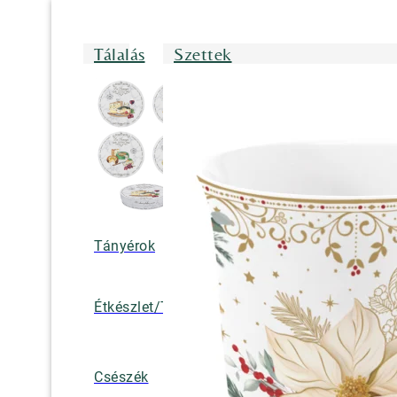
Tálalás
Szettek
Tányérok
Tálak/Tálcák/
Étkészlet/Tányérkészlet
Bögrék
Teáskannák, k
Csészék
tejkiöntők, cuk