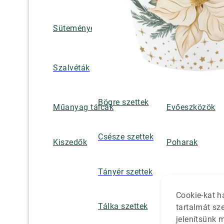
Süteményes és tortatálak
Pohár / tányéra
Szalvétatartók,
Szalvéták
borsszórók
Bögre szettek
Műanyag tálcák
Evőeszközök
Csésze szettek
Kiszedők
Poharak
Tányér szettek
Cookie-kat h
Tálka szettek
tartalmát sz
jelenítsünk 