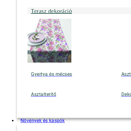
Terasz dekoráció
Gyertya és mécses
Aszt
Asztalterítő
Deko
Növények és kaspók