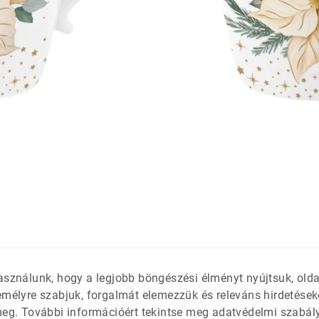
látétek
 só- és
asználunk, hogy a legjobb böngészési élményt nyújtsuk, old
emélyre szabjuk, forgalmát elemezzük és releváns hirdetések
meg. További információért tekintse meg adatvédelmi szabál