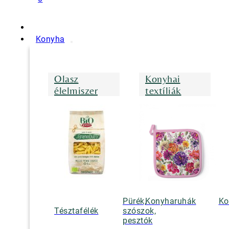
Konyha
Olasz
Konyhai
élelmiszer
textíliák
Pürék,
Konyharuhák
Ko
Tésztafélék
szószok,
pesztók