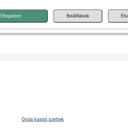
Elfogadom
Beállítások
Elu
Óriás kaspó szettek