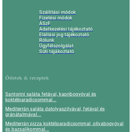
Szállítási módok
Fizetési módok
ÁSzF
Adatkezelési tájékoztató
Elállási jog tájékoztató
Rólunk
Ügyfélszolgálat
Süti tájákoztató
Ötletek & receptek
Santorini saláta fetával, kapribogyóval és
koktélparadicsommal...
Mediterrán saláta datolyaszilvával, fetával és
gránátalmával...
Mediterrán pizza koktélparadicsommal, olívabogyóval
és bazsalikommal...