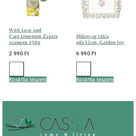
With Love and
Care,Limonum Zagara
Műanyag tálca
szappan 250g
46x32cm, Garden Joy
2 990
Ft
6 990
Ft
Kosárba teszem
Kosárba teszem
h
o m e & l i v i n g