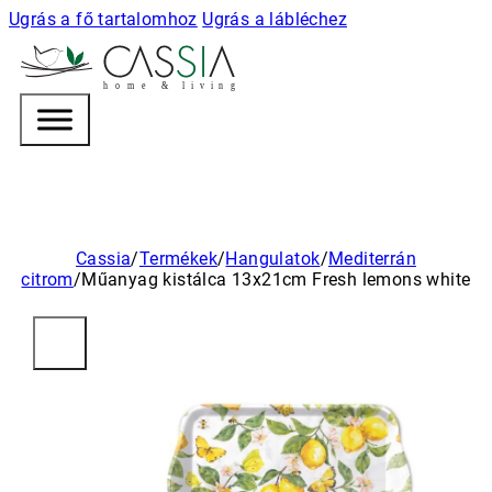
Ugrás a fő tartalomhoz
Ugrás a lábléchez
h
o m e & l i v i n g
Cassia
/
Termékek
/
Hangulatok
/
Mediterrán
citrom
/
Műanyag kistálca 13x21cm Fresh lemons white