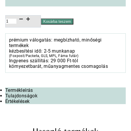
Műanyag
Kosárba teszem
kistálca
13x21cm
Fresh
prémium válogatás: megbízható, minőségi
lemons
termékek
white
kézbesítési idő: 2-5 munkanap
mennyiség
(Foxpost/Packeta, GLS, MPL, Fáma futár)
Ingyenes szállítás: 29 000 Ft-tól
környezetbarát, műanyagmentes csomagolás
Termékleírás
Tulajdonságok
Értékelések