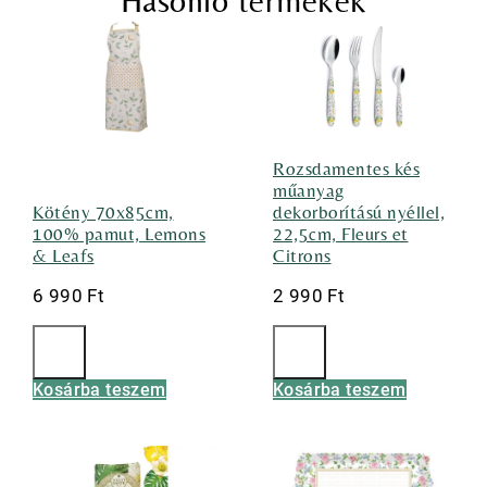
Hasonló termékek
Rozsdamentes kés
műanyag
Kötény 70x85cm,
dekorborítású nyéllel,
100% pamut, Lemons
22,5cm, Fleurs et
& Leafs
Citrons
6 990
Ft
2 990
Ft
Kosárba teszem
Kosárba teszem