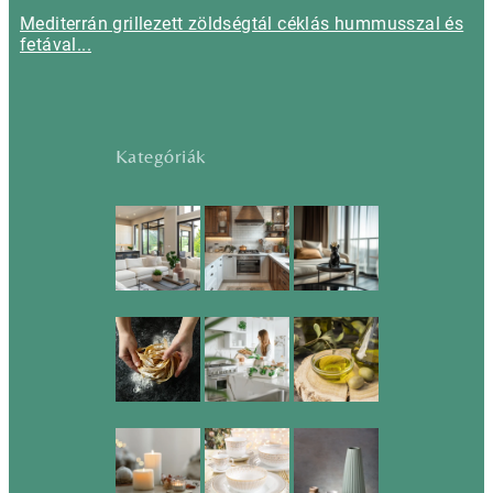
Mediterrán grillezett zöldségtál céklás hummusszal és
fetával...
Kategóriák