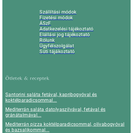
Szállítási módok
Fizetési módok
ÁSzF
Adatkezelési tájékoztató
Elállási jog tájékoztató
Rólunk
Ügyfélszolgálat
Süti tájákoztató
Ötletek & receptek
Santorini saláta fetával, kapribogyóval és
koktélparadicsommal...
Mediterrán saláta datolyaszilvával, fetával és
gránátalmával...
Mediterrán pizza koktélparadicsommal, olívabogyóval
és bazsalikommal...