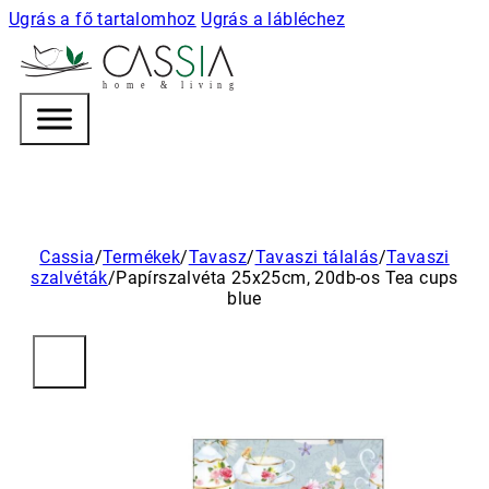
Ugrás a fő tartalomhoz
Ugrás a lábléchez
h
o m e & l i v i n g
Cassia
/
Termékek
/
Tavasz
/
Tavaszi tálalás
/
Tavaszi
szalvéták
/
Papírszalvéta 25x25cm, 20db-os Tea cups
blue