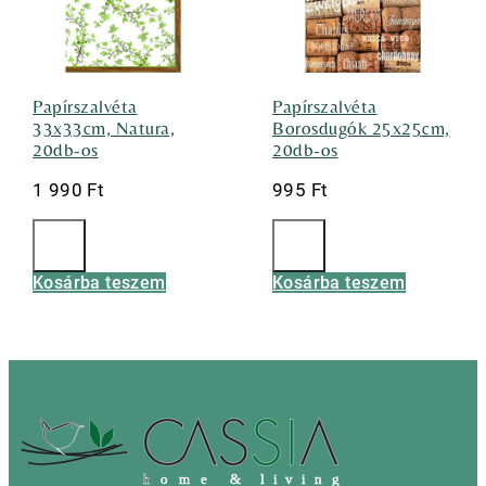
Papírszalvéta
Papírszalvéta
33x33cm, Natura,
Borosdugók 25x25cm,
20db-os
20db-os
1 990
Ft
995
Ft
Kosárba teszem
Kosárba teszem
h
o m e & l i v i n g