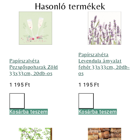
Hasonló termékek
Papírszalvéta
Papírszalvéta
Levendula árnyalat
Pezsgőspoharak Zöld
fehér 33x33cm, 20db-
33x33cm, 20db-os
os
1 195
Ft
1 195
Ft
Kosárba teszem
Kosárba teszem