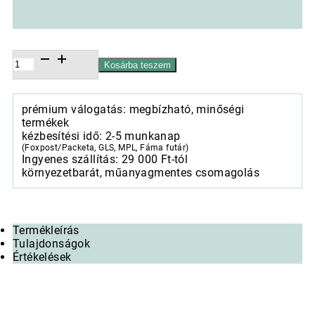
Papírszalvéta
Kosárba teszem
25x25cm,
20db-
os
prémium válogatás: megbízható, minőségi
Tea
termékek
cups
kézbesítési idő: 2-5 munkanap
blue
(Foxpost/Packeta, GLS, MPL, Fáma futár)
mennyiség
Ingyenes szállítás: 29 000 Ft-tól
környezetbarát, műanyagmentes csomagolás
Termékleírás
Tulajdonságok
Értékelések