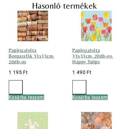
Hasonló termékek
Papírszalvéta
Papírszalvéta
Borparafák 33x33cm,
33x33cm, 20db-os,
20db-os
Happy Tulips
1 195
Ft
1 490
Ft
Kosárba teszem
Kosárba teszem