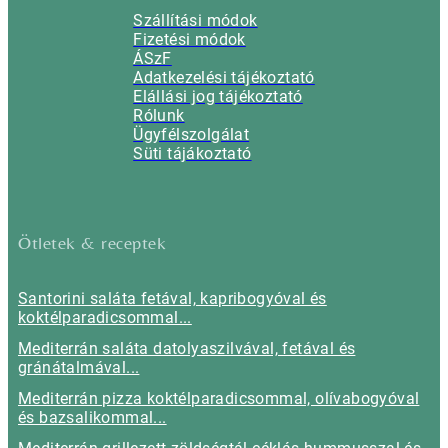
Szállítási módok
Fizetési módok
ÁSzF
Adatkezelési tájékoztató
Elállási jog tájékoztató
Rólunk
Ügyfélszolgálat
Süti tájákoztató
Ötletek & receptek
Santorini saláta fetával, kapribogyóval és
koktélparadicsommal...
Mediterrán saláta datolyaszilvával, fetával és
gránátalmával...
Mediterrán pizza koktélparadicsommal, olívabogyóval
és bazsalikommal...