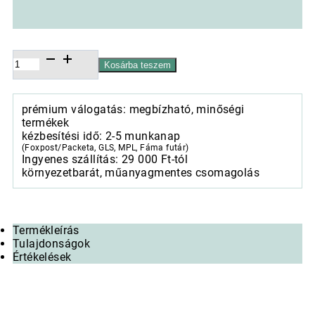
Papírszalvéta
Kosárba teszem
25x25cm,
20db-
os
prémium válogatás: megbízható, minőségi
Tea
termékek
cups
kézbesítési idő: 2-5 munkanap
pink
(Foxpost/Packeta, GLS, MPL, Fáma futár)
mennyiség
Ingyenes szállítás: 29 000 Ft-tól
környezetbarát, műanyagmentes csomagolás
Termékleírás
Tulajdonságok
Értékelések