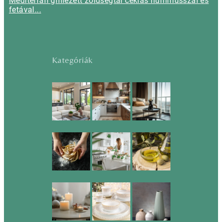
Mediterrán grillezett zöldségtál céklás hummusszal és
fetával...
Kategóriák