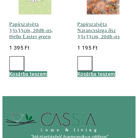
Papírszalvéta
Papírszalvéta
33x33cm, 20db-os,
Narancssárga ősz
Hello Easter green
33x33cm, 20db-os
1 395
Ft
1 195
Ft
Kosárba teszem
Kosárba teszem
h
o m e & l i v i n g
"Háztartásból harmonikus otthon"