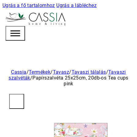
Ugrás a fő tartalomhoz
Ugrás a lábléchez
h
o m e & l i v i n g
Cassia
/
Termékek
/
Tavasz
/
Tavaszi tálalás
/
Tavaszi
szalvéták
/
Papírszalvéta 25x25cm, 20db-os Tea cups
pink