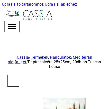
Ugrás a fő tartalomhoz
Ugrás a lábléchez
h
o m e & l i v i n g
Cassia
/
Termékek
/
Hangulatok
/
Mediterrán
olajfaliget
/
Papírszalvéta 25x25cm, 20db-os Tuscan
house