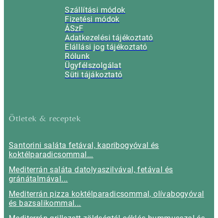
Szállítási módok
Fizetési módok
ÁSzF
Adatkezelési tájékoztató
Elállási jog tájékoztató
Rólunk
Ügyfélszolgálat
Süti tájákoztató
Ötletek & receptek
Santorini saláta fetával, kapribogyóval és
koktélparadicsommal...
Mediterrán saláta datolyaszilvával, fetával és
gránátalmával...
Mediterrán pizza koktélparadicsommal, olívabogyóval
és bazsalikommal...