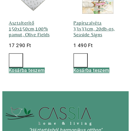
Asztalterítő
Papírszalvéta
150x150cm,100%
33x33cm, 20db-os,
pamut, Olive Fields
Seaside Signs
17 290
Ft
1 490
Ft
Kosárba teszem
Kosárba teszem
h
o m e & l i v i n g
"Háztartásból harmonikus otthon"