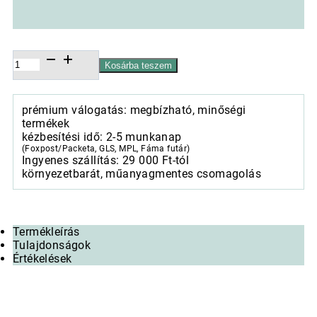
Papírszalvéta
Kosárba teszem
25x25cm,
20db-
os
prémium válogatás: megbízható, minőségi
Tuscan
termékek
house
kézbesítési idő: 2-5 munkanap
mennyiség
(Foxpost/Packeta, GLS, MPL, Fáma futár)
Ingyenes szállítás: 29 000 Ft-tól
környezetbarát, műanyagmentes csomagolás
Termékleírás
Tulajdonságok
Értékelések