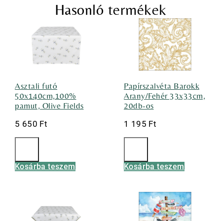
Hasonló termékek
Asztali futó
Papírszalvéta Barokk
50x140cm,100%
Arany/Fehér 33x33cm,
pamut, Olive Fields
20db-os
5 650
Ft
1 195
Ft
Kosárba teszem
Kosárba teszem