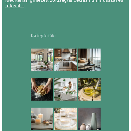
Mediterrán grillezett zöldségtál céklás hummusszal és
fetával...
Kategóriák