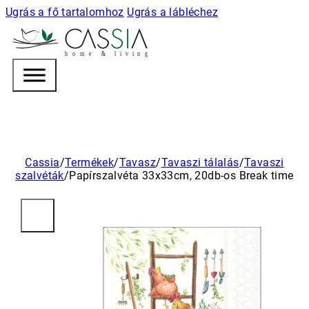
Ugrás a fő tartalomhoz
Ugrás a lábléchez
h
o m e & l i v i n g
Cassia
/
Termékek
/
Tavasz
/
Tavaszi tálalás
/
Tavaszi
szalvéták
/
Papírszalvéta 33x33cm, 20db-os Break time