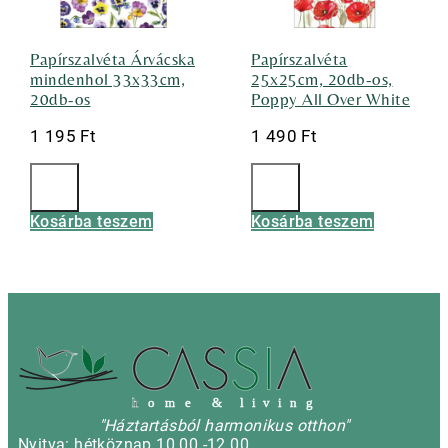
Papírszalvéta Árvácska
Papírszalvéta
mindenhol 33x33cm,
25x25cm, 20db-os,
20db-os
Poppy All Over White
1 195
Ft
1 490
Ft
Kosárba teszem
Kosárba teszem
h
o m e & l i v i n g
"Háztartásból harmonikus otthon"
Nyitva: hétköznap 10.00 -12.00