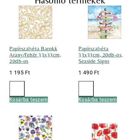
Hasonló termékek
Papírszalvéta Barokk
Papírszalvéta
Arany/Fehér 33x33cm,
33x33cm, 20db-os,
20db-os
Seaside Signs
1 195
Ft
1 490
Ft
Kosárba teszem
Kosárba teszem