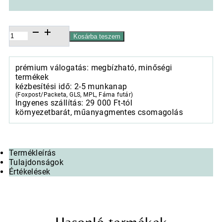
Papírszalvéta
Kosárba teszem
33x33cm,
20db-
os
prémium válogatás: megbízható, minőségi
Break
termékek
time
kézbesítési idő: 2-5 munkanap
mennyiség
(Foxpost/Packeta, GLS, MPL, Fáma futár)
Ingyenes szállítás: 29 000 Ft-tól
környezetbarát, műanyagmentes csomagolás
Termékleírás
Tulajdonságok
Értékelések