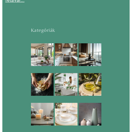
fetával...
Kategóriák