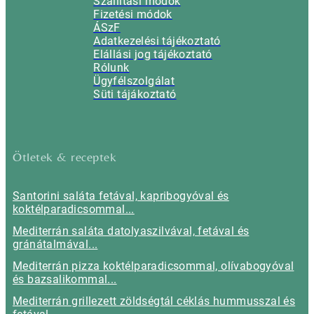
Szállítási módok
Fizetési módok
ÁSzF
Adatkezelési tájékoztató
Elállási jog tájékoztató
Rólunk
Ügyfélszolgálat
Süti tájákoztató
Ötletek & receptek
Santorini saláta fetával, kapribogyóval és
koktélparadicsommal...
Mediterrán saláta datolyaszilvával, fetával és
gránátalmával...
Mediterrán pizza koktélparadicsommal, olívabogyóval
és bazsalikommal...
Mediterrán grillezett zöldségtál céklás hummusszal és