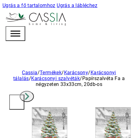
Ugrás a fő tartalomhoz
Ugrás a lábléchez
h
o m e & l i v i n g
Cassia
/
Termékek
/
Karácsony
/
Karácsonyi
tálalás
/
Karácsonyi szalvéták
/
Papírszalvéta Fa a
négyzeten 33x33cm, 20db-os