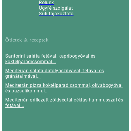
Rólunk
Ügyfélszolgálat
Süti tájákoztató
Ötletek & receptek
Santorini saláta fetával, kapribogyóval és
koktélparadicsommal...
Mediterrán saláta datolyaszilvával, fetával és
gránátalmával...
Mediterrán pizza koktélparadicsommal, olívabogyóval
és bazsalikommal...
Mediterrán grillezett zöldségtál céklás hummusszal és
fetával...