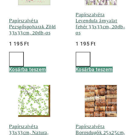
Papírszalvéta
Papírszalvéta
Levendula árnyalat
Pezsgőspoharak Zöld
fehér 33x33cm, 20db-
33x33cm, 20db-os
os
1 195
Ft
1 195
Ft
Kosárba teszem
Kosárba teszem
Papírszalvéta
Papírszalvéta
33x33cm, Natura,
Borosdugók 25x25cm,