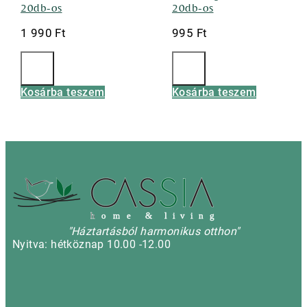
20db-os
20db-os
1 990
Ft
995
Ft
Kosárba teszem
Kosárba teszem
h
o m e & l i v i n g
"Háztartásból harmonikus otthon"
Nyitva: hétköznap 10.00 -12.00