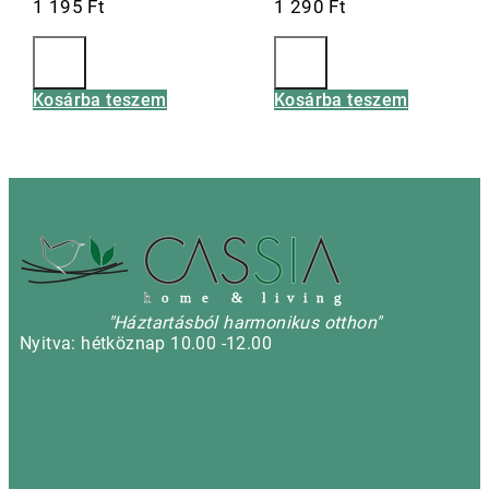
1 195
Ft
1 290
Ft
Kosárba teszem
Kosárba teszem
h
o m e & l i v i n g
"Háztartásból harmonikus otthon"
Nyitva: hétköznap 10.00 -12.00