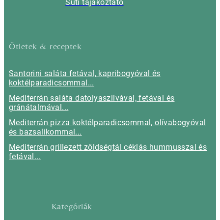
Süti tájákoztató
Ötletek & receptek
Santorini saláta fetával, kapribogyóval és
koktélparadicsommal...
Mediterrán saláta datolyaszilvával, fetával és
gránátalmával...
Mediterrán pizza koktélparadicsommal, olívabogyóval
és bazsalikommal...
Mediterrán grillezett zöldségtál céklás hummusszal és
fetával...
Kategóriák