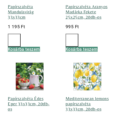
Papírszalvéta
Papírszalvéta Aranyos
Mandulavirág
Madárka Fekete
33x33cm
25x25cm, 20db-os
1 195
Ft
995
Ft
Kosárba teszem
Kosárba teszem
Papírszalvéta Édes
Mediterranean lemons
Eper 33x33cm, 20db-
papírszalvéta
os
33x33cm, 20db-os