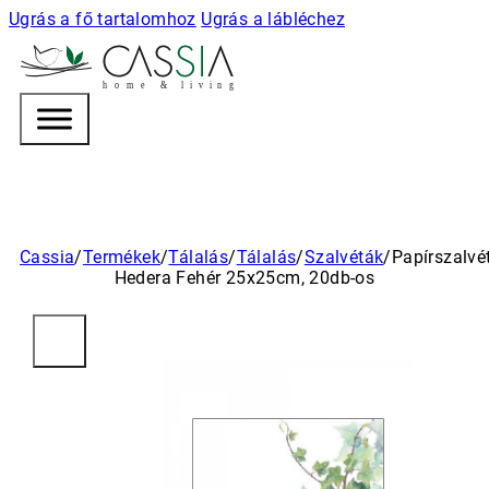
Ugrás a fő tartalomhoz
Ugrás a lábléchez
h
o m e & l i v i n g
Cassia
/
Termékek
/
Tálalás
/
Tálalás
/
Szalvéták
/
Papírszalvé
Hedera Fehér 25x25cm, 20db-os