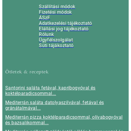
Szállítási módok
Fizetési módok
ÁSzF
Adatkezelési tájékoztató
Elállási jog tájékoztató
Rólunk
Ügyfélszolgálat
Süti tájákoztató
Ötletek & receptek
Santorini saláta fetával, kapribogyóval és
koktélparadicsommal...
Mediterrán saláta datolyaszilvával, fetával és
gránátalmával...
Mediterrán pizza koktélparadicsommal, olívabogyóval
és bazsalikommal...