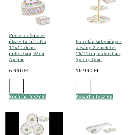
Porcelán fedeles
ékszertartó tálka
Porcelán süteményes
12x12x6cm,
állvány 2 emeletes
dobozban, Mon
16/21cm, dobozban,
Amour
Spring Time
6 990
Ft
16 990
Ft
Kosárba teszem
Kosárba teszem