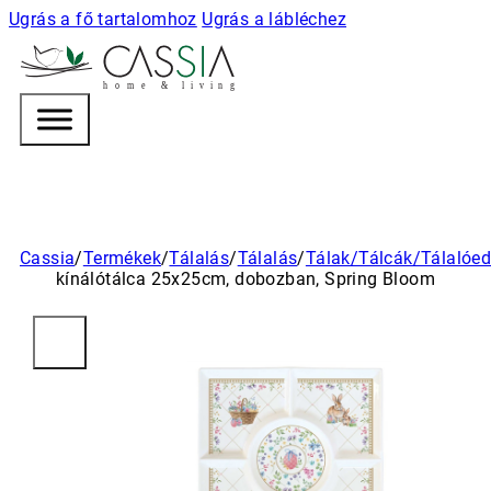
Ugrás a fő tartalomhoz
Ugrás a lábléchez
h
o m e & l i v i n g
Cassia
/
Termékek
/
Tálalás
/
Tálalás
/
Tálak/Tálcák/Tálalóe
kínálótálca 25x25cm, dobozban, Spring Bloom