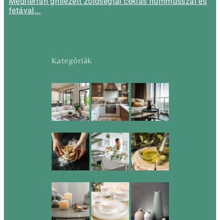
Mediterrán grillezett zöldségtál céklás hummusszal és
fetával...
Kategóriák