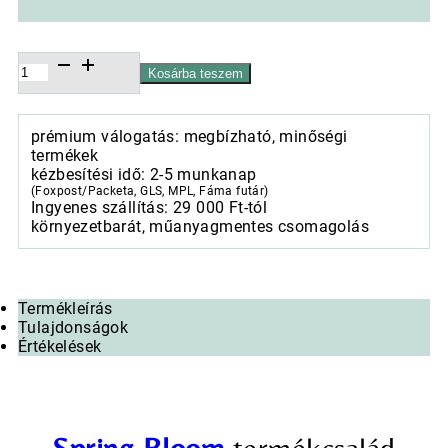
Porcelán
Kosárba teszem
kínálótálca
25x25cm,
dobozban,
prémium válogatás: megbízható, minőségi
Spring
termékek
Bloom
kézbesítési idő: 2-5 munkanap
mennyiség
(Foxpost/Packeta, GLS, MPL, Fáma futár)
Ingyenes szállítás: 29 000 Ft-tól
környezetbarát, műanyagmentes csomagolás
Termékleírás
Tulajdonságok
Értékelések