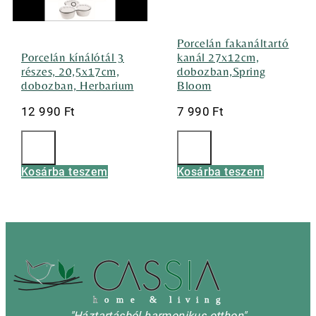
Porcelán fakanáltartó
Porcelán kínálótál 3
kanál 27x12cm,
részes, 20,5x17cm,
dobozban,Spring
dobozban, Herbarium
Bloom
12 990
Ft
7 990
Ft
Kosárba teszem
Kosárba teszem
h
o m e & l i v i n g
"Háztartásból harmonikus otthon"