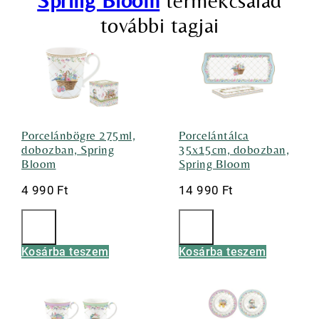
Spring Bloom
termékcsalád
további tagjai
Porcelánbögre 275ml,
Porcelántálca
dobozban, Spring
35x15cm, dobozban,
Bloom
Spring Bloom
4 990
Ft
14 990
Ft
Kosárba teszem
Kosárba teszem