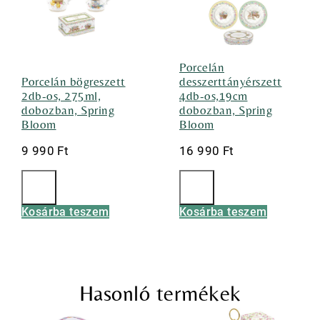
Porcelán
Porcelán bögreszett
desszerttányérszett
2db-os, 275ml,
4db-os,19cm
dobozban, Spring
dobozban, Spring
Bloom
Bloom
9 990
Ft
16 990
Ft
Kosárba teszem
Kosárba teszem
Hasonló termékek