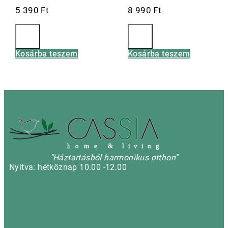
5 390
Ft
8 990
Ft
Kosárba teszem
Kosárba teszem
h
o m e & l i v i n g
"Háztartásból harmonikus otthon"
Nyitva: hétköznap 10.00 -12.00