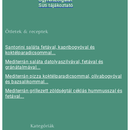
Süti tájákoztató
Ötletek & receptek
Santorini saláta fetával, kapribogyóval és
koktélparadicsommal...
Mediterrán saláta datolyaszilvával, fetával és
gránátalmával...
Mediterrán pizza koktélparadicsommal, olívabogyóval
és bazsalikommal...
Mediterrán grillezett zöldségtál céklás hummusszal és
fetával...
Kategóriák