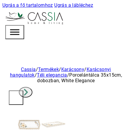
Ugrás a fő tartalomhoz
Ugrás a lábléchez
h
o m e & l i v i n g
Cassia
/
Termékek
/
Karácsony
/
Karácsonyi
hangulatok
/
Téli elegancia
/
Porcelántálca 35x15cm,
dobozban, White Elegance