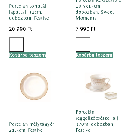
Porcelán tortatál
10,5x13cm,
lapáttal, 32cm,
dobozban, Sweet
dobozban, Festive
Moments
20 990
Ft
7 990
Ft
Kosárba teszem
Kosárba teszem
Porcelán
reggelizőcsésze+alj
Porcelán mélytányér
370ml dobozban,
21,5cm, Festive
Festive