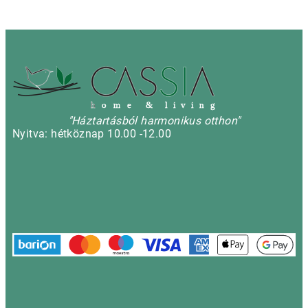
h
o m e & l i v i n g
"Háztartásból harmonikus otthon"
Nyitva: hétköznap 10.00 -12.00