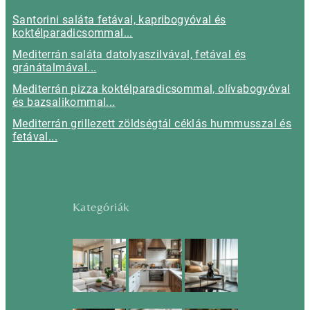
Santorini saláta fetával, kapribogyóval és
koktélparadicsommal...
Mediterrán saláta datolyaszilvával, fetával és
gránátalmával...
Mediterrán pizza koktélparadicsommal, olívabogyóval
és bazsalikommal...
Mediterrán grillezett zöldségtál céklás hummusszal és
fetával...
Kategóriák