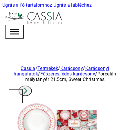
Ugrás a fő tartalomhoz
Ugrás a lábléchez
h
o m e & l i v i n g
Cassia
/
Termékek
/
Karácsony
/
Karácsonyi
hangulatok
/
Fűszeres, édes karácsony
/
Porcelán
mélytányér 21,5cm, Sweet Christmas