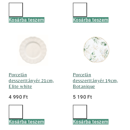
Kosárba teszem
Kosárba teszem
Porcelán
Porcelán
desszerttányér 21cm,
desszerttányér 19cm,
Elite white
Botanique
4 990
Ft
5 190
Ft
Kosárba teszem
Kosárba teszem