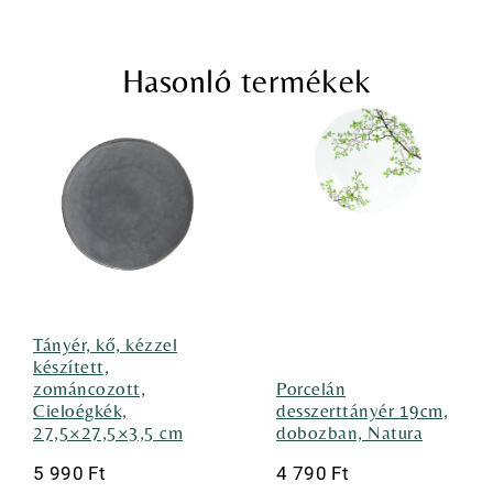
Hasonló termékek
Tányér, kő, kézzel
készített,
zománcozott,
Porcelán
Cieloégkék,
desszerttányér 19cm,
27,5×27,5×3,5 cm
dobozban, Natura
5 990
Ft
4 790
Ft