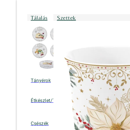
Tálalás
Szettek
Tányérok
Tálak/Tálcák/
Étkészlet/Tányérkészlet
Bögrék
Teáskannák, k
Csészék
tejkiöntők, cuk