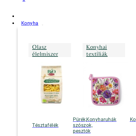
Konyha
Olasz
Konyhai
élelmiszer
textíliák
Pürék,
Konyharuhák
Ko
Tésztafélék
szószok,
pesztók