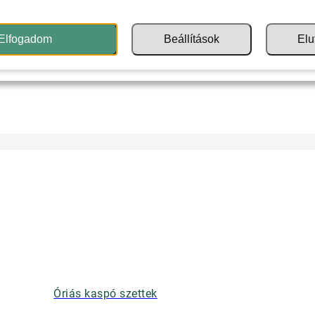
Elfogadom
Beállítások
Elu
Óriás kaspó szettek