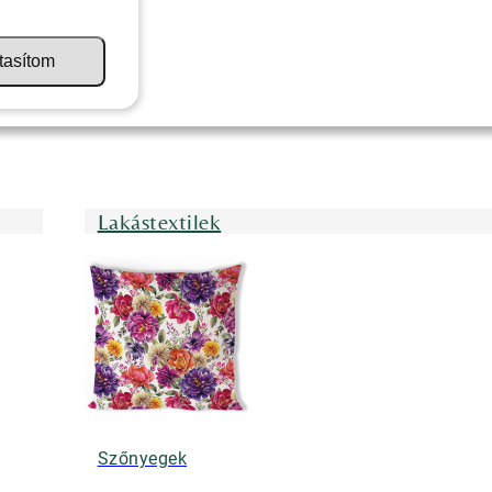
tasítom
Lakástextilek
Szőnyegek