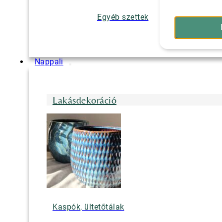
Egyéb szettek
Nappali
Lakásdekoráció
Kaspók, ültetőtálak