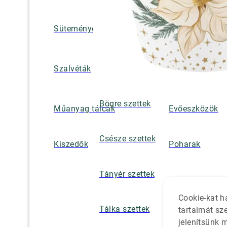
Süteményes és tortatálak
Pohár / tányéra
Szalvétatartók,
Szalvéták
borsszórók
Bögre szettek
Műanyag tálcák
Evőeszközök
Csésze szettek
Kiszedők
Poharak
Tányér szettek
Cookie-kat h
Tálka szettek
tartalmát sz
jelenítsünk 