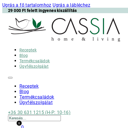
Ugrás a fő tartalomhoz
Ugrás a lábléchez
29 000 Ft felett ingyenes kiszállítás
h
o m e & l i v i n g
Receptek
Blog
Termékcsaládok
Ügyfélszolgálat
Receptek
Blog
Termékcsaládok
Ügyfélszolgálat
+36 30 631 1215 (H-P: 10-16)
Keresés
0
0