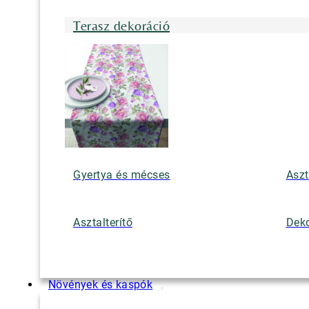
Terasz dekoráció
Gyertya és mécses
Aszt
Asztalterítő
Deko
Növények és kaspók