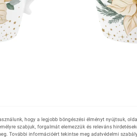
látétek
 só- és
asználunk, hogy a legjobb böngészési élményt nyújtsuk, old
emélyre szabjuk, forgalmát elemezzük és releváns hirdetések
meg. További információért tekintse meg adatvédelmi szabál