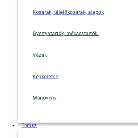
Kosarak, ültetőkosarak, alapok
Gyertyatartók, mécsestartók
Vázák
Képkeretek
Műnövény
Terasz