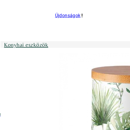
Újdonságok
Konyhai eszközök
nyhai kötények