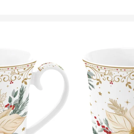
Tálalóedények
ancsók,
ortartók