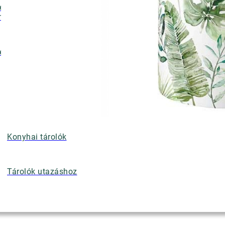
ényalátétek,
nyérkosarak
ettek
Konyhai tárolók
Tárolók utazáshoz