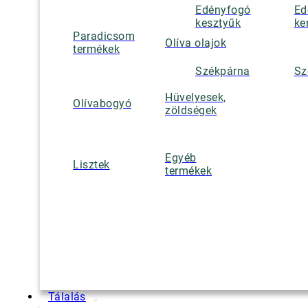
Edényfogó
Ed
kesztyűk
ke
Paradicsom
Olíva olajok
termékek
Székpárna
Sz
Hüvelyesek,
Olívabogyó
zöldségek
Egyéb
Lisztek
termékek
Tálalás