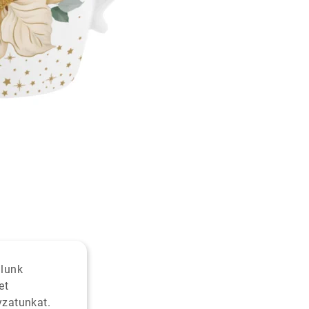
alunk
et
yzatunkat.