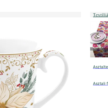
Textíli
Asztalte
Asztali 