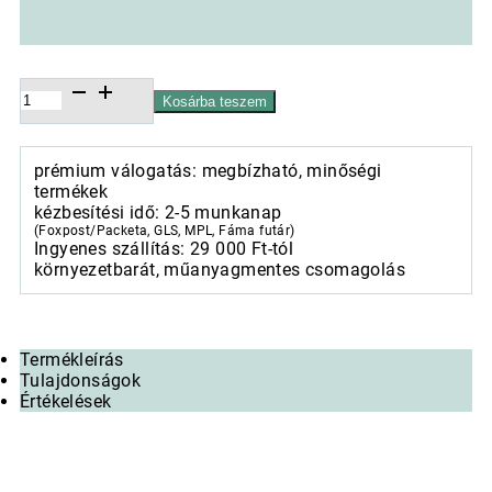
Charlotte
Kosárba teszem
white
asztali
futó
prémium válogatás: megbízható, minőségi
40x150cm,100%
termékek
pamut
kézbesítési idő: 2-5 munkanap
mennyiség
(Foxpost/Packeta, GLS, MPL, Fáma futár)
Ingyenes szállítás: 29 000 Ft-tól
környezetbarát, műanyagmentes csomagolás
Termékleírás
Tulajdonságok
Értékelések