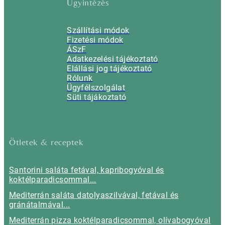
Ügyintézés
Szállítási módok
Fizetési módok
ÁSzF
Adatkezelési tájékoztató
Elállási jog tájékoztató
Rólunk
Ügyfélszolgálat
Süti tájákoztató
Ötletek & receptek
Santorini saláta fetával, kapribogyóval és
koktélparadicsommal...
Mediterrán saláta datolyaszilvával, fetával és
gránátalmával...
Mediterrán pizza koktélparadicsommal, olívabogyóval