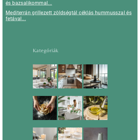
és bazsalikommal...
Mediterrán grillezett zöldségtál céklás hummusszal és
fetával...
Kategóriák