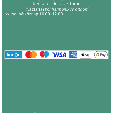
h
o m e & l i v i n g
"Háztartásból harmonikus otthon"
Nyitva: hétköznap 10.00 -12.00