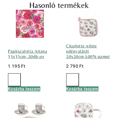
Hasonló termékek
Charlotte white
Papírszalvéta Ariana
edényalátét
33x33cm, 20db-os
20x20cm,100% pamut
1 195
Ft
2 790
Ft
Kosárba teszem
Kosárba teszem