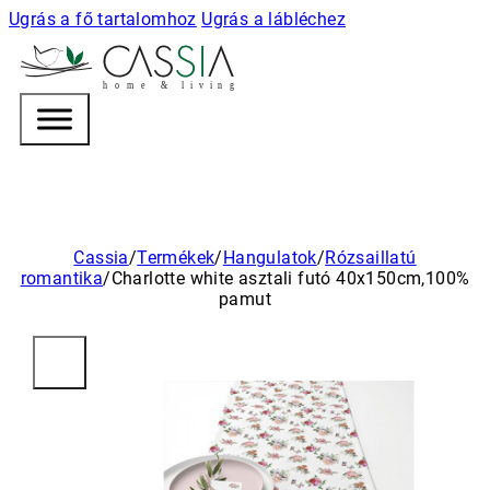
Ugrás a fő tartalomhoz
Ugrás a lábléchez
h
o m e & l i v i n g
Cassia
/
Termékek
/
Hangulatok
/
Rózsaillatú
romantika
/
Charlotte white asztali futó 40x150cm,100%
pamut