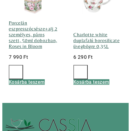
Porcelán
eszpresszócsésze+alj 2
személyes, páros
Charlotte white
szett, 50ml dobozban,
duplafalú borosilicate
Roses in Bloom
üvegbögre 0,35L
7 990
Ft
6 290
Ft
Kosárba teszem
Kosárba teszem