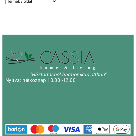
h
o m e & l i v i n g
"Háztartásból harmonikus otthon"
Nyitva: hétköznap 10.00 -12.00